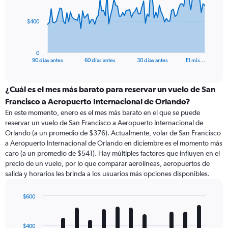
points.
The
$400
chart
has
1
0
X
End
90 días antes
60 días antes
30 días antes
El mis…
of
axis
interactive
displaying
chart
categories.
¿Cuál es el mes más barato para reservar un vuelo de San
Range:
Francisco a Aeropuerto Internacional de Orlando?
91
En este momento, enero es el mes más barato en el que se puede
categories.
reservar un vuelo de San Francisco a Aeropuerto Internacional de
The
Orlando (a un promedio de $376). Actualmente, volar de San Francisco
chart
a Aeropuerto Internacional de Orlando en diciembre es el momento más
has
caro (a un promedio de $541). Hay múltiples factores que influyen en el
1
precio de un vuelo, por lo que comparar aerolíneas, aeropuertos de
Y
salida y horarios les brinda a los usuarios más opciones disponibles.
axis
displaying
values.
$600
Range:
Bar
Chart
0
graphic.
chart
with
to
$400