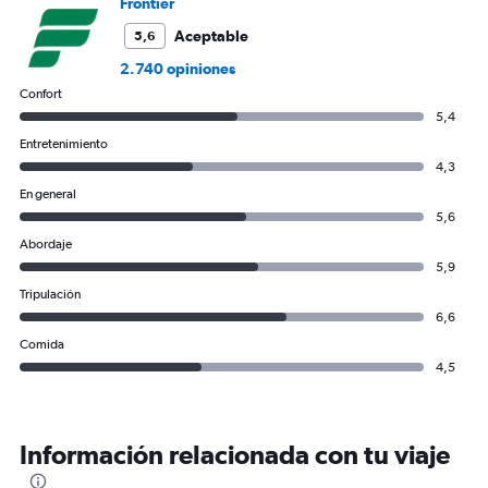
Frontier
45.
Aceptable
5,6
2.740 opiniones
Confort
5,4
Entretenimiento
4,3
En general
5,6
Abordaje
5,9
Tripulación
6,6
Comida
4,5
Información relacionada con tu viaje