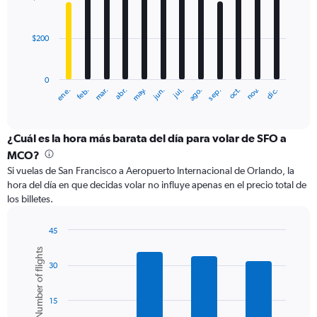
12
1200.
bars.
$200
The
chart
has
0
1
ene.
abr.
jul.
oct.
mar.
jun.
sep.
dic.
feb.
may.
ago.
nov.
X
End
of
axis
interactive
displaying
chart
categories.
¿Cuál es la hora más barata del día para volar de SFO a
Range:
MCO?
12
Si vuelas de San Francisco a Aeropuerto Internacional de Orlando, la
categories.
hora del día en que decidas volar no influye apenas en el precio total de
The
los billetes.
chart
has
1
45
Y
Bar
Chart
Number of flights
graphic.
chart
axis
30
with
displaying
6
values.
bars.
Range:
15
0