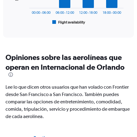
The
to
chart
600.
has
00:00 - 06:00
06:00 - 12:00
12:00 - 18:00
18:00 - 00:00
1
Flight availability
X
End
of
axis
interactive
displaying
chart
categories.
Range:
6
Opiniones sobre las aerolíneas que
categories.
The
operan en Internacional de Orlando
chart
has
1
Lee lo que dicen otros usuarios que han volado con Frontier
Y
axis
desde San Francisco a San Francisco. También puedes
displaying
comparar las opciones de entretenimiento, comodidad,
Number
comida, tripulación, servicio y procedimiento de embarque
of
de cada aerolínea.
flights.
Range:
0
to