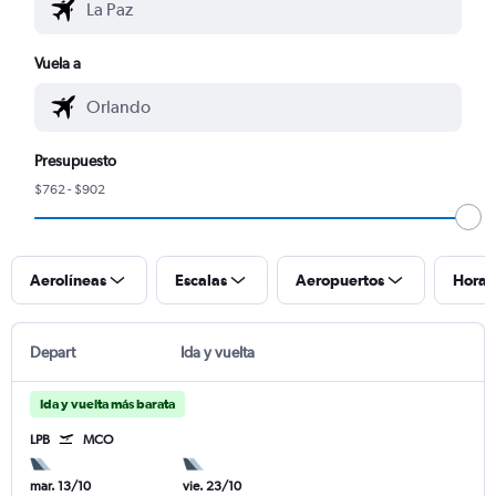
Vuela a
Presupuesto
$762 - $902
Aerolíneas
Escalas
Aeropuertos
Horar
Depart
Ida y vuelta
Ida y vuelta más barata
LPB
MCO
mar. 13/10
vie. 23/10