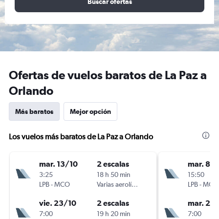
Buscar ofertas
Ofertas de vuelos baratos de La Paz a
Orlando
Más baratos
Mejor opción
Los vuelos más baratos de La Paz a Orlando
mar. 13/10
2 escalas
mar. 8/1
3:25
18 h 50 min
15:50
LPB
-
MCO
Varias aerolíneas
LPB
-
MCO
vie. 23/10
2 escalas
mar. 22
7:00
19 h 20 min
7:00