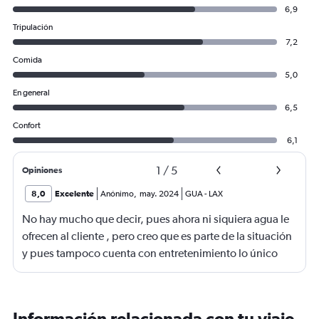
6,9
Tripulación
7,2
Comida
5,0
En general
6,5
Confort
6,1
1
/
5
Opiniones
8,0
Excelente
Anónimo
,
may. 2024
GUA
-
LAX
No hay mucho que decir, pues ahora ni siquiera agua le
ofrecen al cliente , pero creo que es parte de la situación
y pues tampoco cuenta con entretenimiento lo único
que complementa es ver limpio el avión y la tripulación
amable ..
Información relacionada con tu viaje