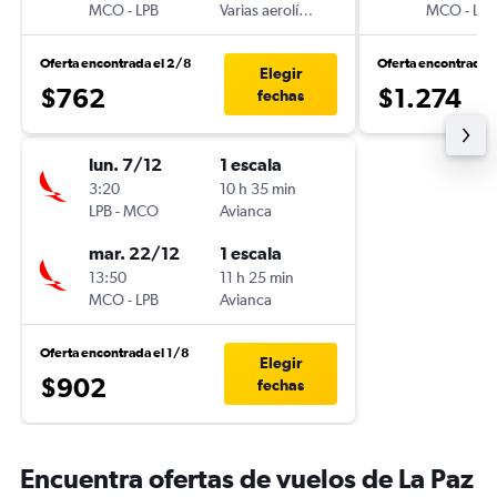
MCO
-
LPB
Varias aerolíneas
MCO
-
LPB
Oferta encontrada el 2/8
Oferta encontrada 
Elegir
$762
$1.274
fechas
lun. 7/12
1 escala
3:20
10 h 35 min
LPB
-
MCO
Avianca
mar. 22/12
1 escala
13:50
11 h 25 min
MCO
-
LPB
Avianca
Oferta encontrada el 1/8
Elegir
$902
fechas
Encuentra ofertas de vuelos de La Paz