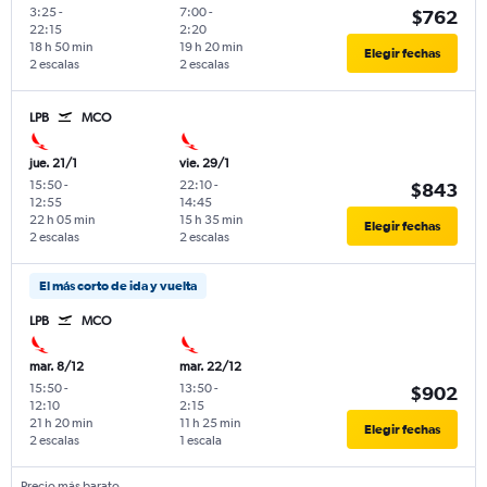
3:25
-
7:00
-
$762
22:15
2:20
18 h 50 min
19 h 20 min
Elegir fechas
2 escalas
2 escalas
LPB
MCO
jue. 21/1
vie. 29/1
15:50
-
22:10
-
$843
12:55
14:45
22 h 05 min
15 h 35 min
Elegir fechas
2 escalas
2 escalas
El más corto de ida y vuelta
LPB
MCO
mar. 8/12
mar. 22/12
15:50
-
13:50
-
$902
12:10
2:15
21 h 20 min
11 h 25 min
Elegir fechas
2 escalas
1 escala
Precio más barato