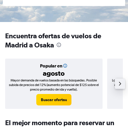
Encuentra ofertas de vuelos de
Madrid a Osaka
Popular en
agosto
Mayor demanda de vuelos basada en las búsquedas. Posible
Los precio
subida de precios del 12% (aumento potencial de $125 sobre el
de precio
precio promedio de ida y vuelta).
Buscar ofertas
El mejor momento para reservar un