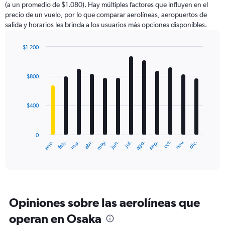
(a un promedio de $1.080). Hay múltiples factores que influyen en el
has
precio de un vuelo, por lo que comparar aerolíneas, aeropuertos de
1
salida y horarios les brinda a los usuarios más opciones disponibles.
Y
axis
displaying
$1.200
values.
Bar
Chart
Range:
graphic.
chart
with
0
$800
12
to
bars.
1800.
$400
The
chart
has
0
1
ene.
feb.
mar.
abr.
may.
jun.
jul.
ago.
sep.
oct.
nov.
dic.
X
End
of
axis
interactive
displaying
chart
categories.
Range:
12
Opiniones sobre las aerolíneas que
categories.
The
operan en Osaka
chart