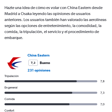
has
Hazte una idea de cómo es volar con China Eastern desde
1
Y
Madrid a Osaka leyendo las opiniones de usuarios
axis
anteriores. Los usuarios también han valorado las aerolíneas
displaying
según las opciones de entretenimiento, la comodidad, la
values.
comida, la tripulación, el servicio y el procedimiento de
Range:
0
embarque.
to
1200.
China Eastern
Bueno
7,3
231 opiniones
Tripulación
7,8
En general
7,3
Comida
7,0
Confort