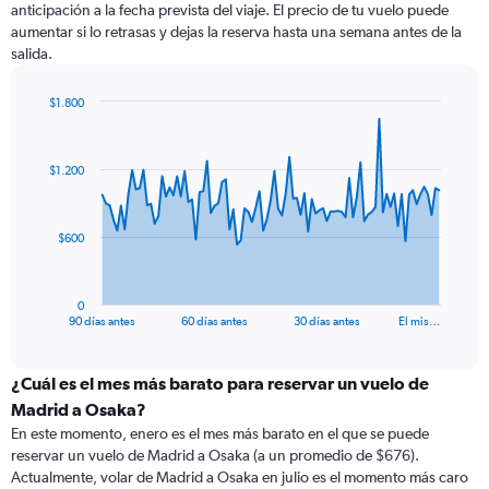
anticipación a la fecha prevista del viaje. El precio de tu vuelo puede
aumentar si lo retrasas y dejas la reserva hasta una semana antes de la
salida.
$1.800
Chart
Chart
graphic.
with
91
$1.200
data
points.
The
$600
chart
has
1
0
X
End
90 días antes
60 días antes
30 días antes
El mis…
of
axis
interactive
displaying
chart
categories.
¿Cuál es el mes más barato para reservar un vuelo de
Range:
Madrid a Osaka?
91
En este momento, enero es el mes más barato en el que se puede
categories.
reservar un vuelo de Madrid a Osaka (a un promedio de $676).
The
Actualmente, volar de Madrid a Osaka en julio es el momento más caro
chart