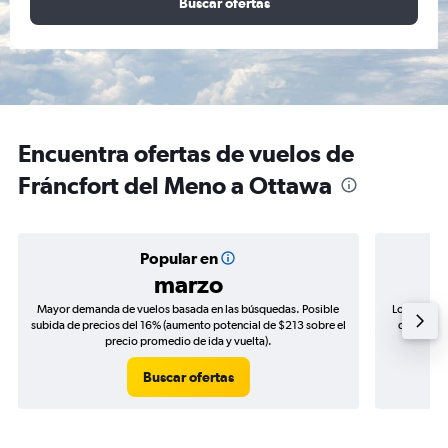
Buscar ofertas
Encuentra ofertas de vuelos de
Fráncfort del Meno a Ottawa
Popular en
marzo
Mayor demanda de vuelos basada en las búsquedas. Posible
Los precio
subida de precios del 16% (aumento potencial de $213 sobre el
de precios
precio promedio de ida y vuelta).
Buscar ofertas