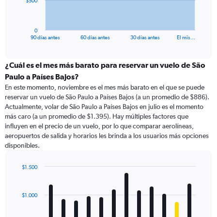
$500
chart
has
1
0
X
End
90 días antes
60 días antes
30 días antes
El mis…
of
axis
interactive
displaying
chart
categories.
¿Cuál es el mes más barato para reservar un vuelo de São
Range:
Paulo a Países Bajos?
91
En este momento, noviembre es el mes más barato en el que se puede
categories.
reservar un vuelo de São Paulo a Países Bajos (a un promedio de $886).
The
Actualmente, volar de São Paulo a Países Bajos en julio es el momento
chart
más caro (a un promedio de $1.395). Hay múltiples factores que
has
influyen en el precio de un vuelo, por lo que comparar aerolíneas,
1
aeropuertos de salida y horarios les brinda a los usuarios más opciones
Y
disponibles.
axis
displaying
values.
$1.500
Range:
Bar
Chart
0
graphic.
chart
with
to
$1.000
12
1500.
bars.