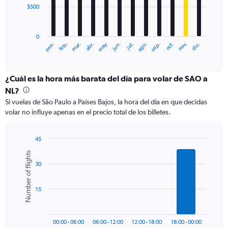
$500
The
chart
has
0
1
ene.
feb.
mar.
abr.
may.
jun.
jul.
ago.
sep.
oct.
nov.
dic.
X
End
of
axis
interactive
displaying
chart
categories.
¿Cuál es la hora más barata del día para volar de SAO a
Range:
NL?
12
Si vuelas de São Paulo a Países Bajos, la hora del día en que decidas
categories.
volar no influye apenas en el precio total de los billetes.
The
chart
has
45
1
Bar
Chart
Number of flights
Y
graphic.
chart
axis
30
with
6
displaying
bars.
values.
15
Range:
The
0
chart
to
has
1500.
00:00 - 06:00
06:00 - 12:00
12:00 - 18:00
18:00 - 00:00