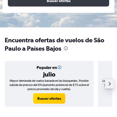
Buscar ofertas
Encuentra ofertas de vuelos de São
Paulo a Países Bajos
Popular en
julio
Mayor demanda de vuelos basada en las búsquedas. Posible
Los precio
subida de precios del 6% (aumento potencial de $75 sobre el
de precio
precio promedio de ida y vuelta).
Buscar ofertas