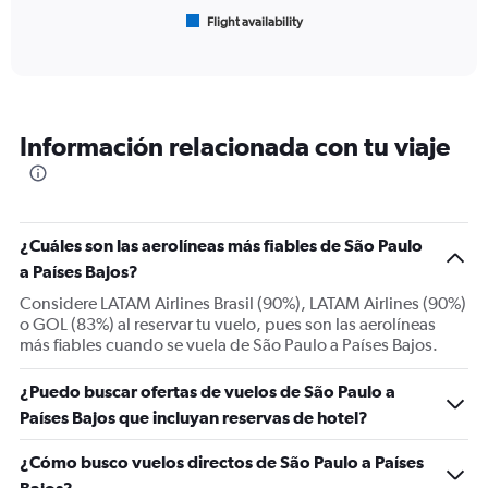
1
Flight availability
X
End
of
axis
interactive
displaying
chart
categories.
Range:
6
Información relacionada con tu viaje
categories.
The
chart
has
1
¿Cuáles son las aerolíneas más fiables de São Paulo
Y
a Países Bajos?
axis
displaying
Considere LATAM Airlines Brasil (90%), LATAM Airlines (90%)
Number
o GOL (83%) al reservar tu vuelo, pues son las aerolíneas
of
más fiables cuando se vuela de São Paulo a Países Bajos.
flights.
Range:
¿Puedo buscar ofertas de vuelos de São Paulo a
0
Países Bajos que incluyan reservas de hotel?
to
45.
¿Cómo busco vuelos directos de São Paulo a Países