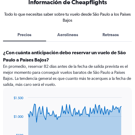
Información de Cheapflights
Todo lo que necesitas saber sobre tu vuelo desde São Paulo a los Países
Bajos
Precios
Aerolíneas
Retrasos
¿Con cuánta anticipación debo reservar un vuelo de São
Paulo a Países Bajos?
En promedio, reservar 82 días antes de la fecha de salida prevista es el
mejor momento para conseguir vuelos baratos de São Paulo a Países
Bajos. La tendencia general es que cuanto más te acerques a la fecha de
salida, más caro será el vuelo.
$1.500
Chart
Chart
graphic.
with
91
$1.000
data
points.
The