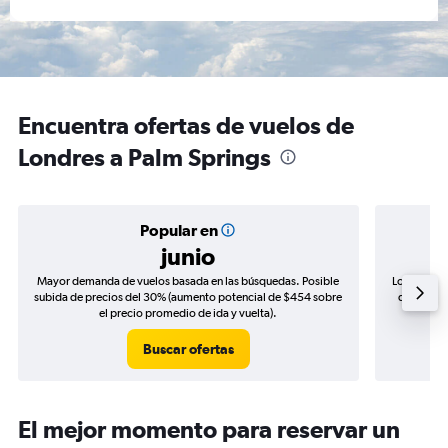
Encuentra ofertas de vuelos de
Londres a Palm Springs
Popular en
junio
Mayor demanda de vuelos basada en las búsquedas. Posible
Los precio
subida de precios del 30% (aumento potencial de $454 sobre
de precios
el precio promedio de ida y vuelta).
Buscar ofertas
El mejor momento para reservar un