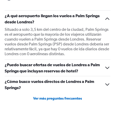
chart
has
1
¿A qué aeropuerto llegan los vuelos a Palm Springs
Y
desde Londres?
axis
displaying
Situado a solo 3,5 km del centro de la ciudad, Palm Springs
values.
es el aeropuerto que la mayoría de los viajeros utilizarán
Range:
cuando vuelen a Palm Springs desde Londres. Reservar
0
vuelos desde Palm Springs (PSP) desde Londres debería ser
to
relativamente fácil, ya que hay 0 vuelos de ida diarios desde
2400.
Londres con 0 aerolíneas distintas.
¿Puedo buscar ofertas de vuelos de Londres a Palm
Springs que incluyan reservas de hotel?
¿Cómo busco vuelos directos de Londres a Palm
Springs?
Ver más preguntas frecuentes