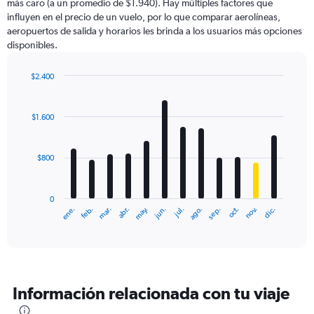
más caro (a un promedio de $1.940). Hay múltiples factores que
influyen en el precio de un vuelo, por lo que comparar aerolíneas,
aeropuertos de salida y horarios les brinda a los usuarios más opciones
disponibles.
$2.400
Bar
Chart
graphic.
chart
with
$1.600
12
bars.
$800
The
chart
has
0
1
ene.
feb.
mar.
abr.
may.
jun.
jul.
ago.
sep.
oct.
nov.
dic.
X
End
of
axis
interactive
displaying
chart
categories.
Range:
12
Información relacionada con tu viaje
categories.
The