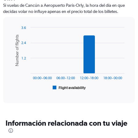
Si vuelas de Cancún a Aeropuerto París-Orly, la hora del día en que
decidas volar no influye apenas en el precio total de los billetes.
3.6
Bar
Chart
Number of flights
graphic.
chart
2.4
with
6
bars.
1.2
The
chart
has
00:00 - 06:00
06:00 - 12:00
12:00 - 18:00
18:00 - 00:00
1
Flight availability
X
End
of
axis
interactive
displaying
chart
categories.
Range:
6
Información relacionada con tu viaje
categories.
The
chart