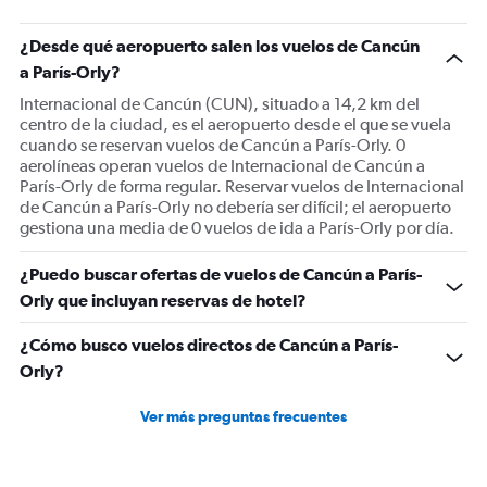
has
1
¿Desde qué aeropuerto salen los vuelos de Cancún
Y
a París-Orly?
axis
displaying
Internacional de Cancún (CUN), situado a 14,2 km del
Number
centro de la ciudad, es el aeropuerto desde el que se vuela
of
cuando se reservan vuelos de Cancún a París-Orly. 0
flights.
aerolíneas operan vuelos de Internacional de Cancún a
Range:
París-Orly de forma regular. Reservar vuelos de Internacional
0
de Cancún a París-Orly no debería ser difícil; el aeropuerto
to
gestiona una media de 0 vuelos de ida a París-Orly por día.
3.6.
¿Puedo buscar ofertas de vuelos de Cancún a París-
Orly que incluyan reservas de hotel?
¿Cómo busco vuelos directos de Cancún a París-
Orly?
Ver más preguntas frecuentes