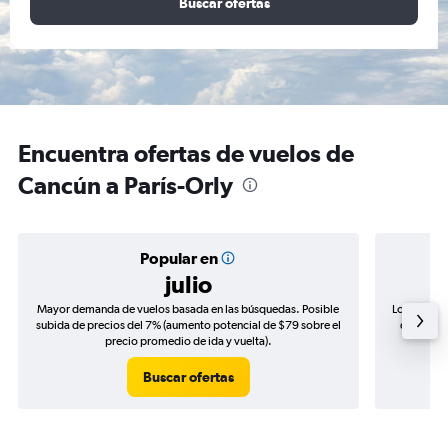
Buscar ofertas
Encuentra ofertas de vuelos de
Cancún a París-Orly
Popular en
julio
Mayor demanda de vuelos basada en las búsquedas. Posible
Los precio
subida de precios del 7% (aumento potencial de $79 sobre el
de precio
precio promedio de ida y vuelta).
Buscar ofertas