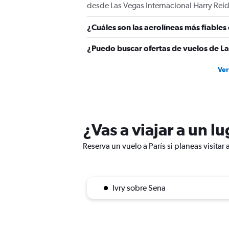
0
desde Las Vegas Internacional Harry Reid
to
1500.
¿Cuáles son las aerolíneas más fiables
¿Puedo buscar ofertas de vuelos de La
Ver
¿Vas a viajar a un l
Reserva un vuelo a París si planeas visitar
Ivry sobre Sena