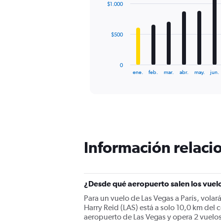
0
$1.000
12
to
bars.
4500.
The
$500
chart
has
1
0
X
End
ene.
feb.
mar.
abr.
may.
jun.
of
axis
interactive
displaying
chart
categories.
Range:
12
categories.
The
Información relacio
chart
has
1
Y
¿Desde qué aeropuerto salen los vuelo
axis
displaying
Para un vuelo de Las Vegas a París, volar
values.
Harry Reid (LAS) está a solo 10,0 km del c
Range:
aeropuerto de Las Vegas y opera 2 vuelos 