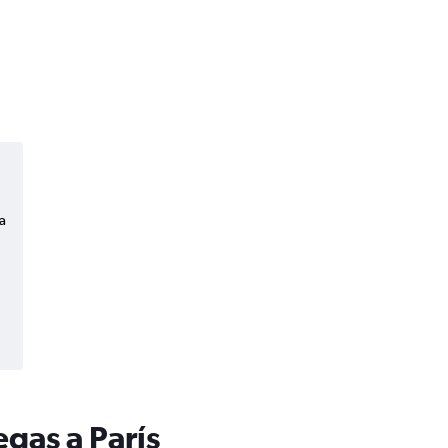
a
gas a París