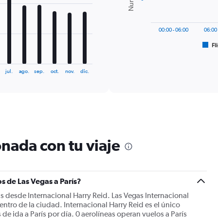
The
chart
has
00:00 - 06:00
06:00 
1
Fl
X
End
of
axis
interactive
displaying
chart
jul.
ago.
sep.
oct.
nov.
dic.
categories.
Range:
6
categories.
The
chart
has
1
nada con tu viaje
Y
axis
displaying
Number
s de Las Vegas a París?
of
flights.
ás desde Internacional Harry Reid. Las Vegas Internacional
Range:
entro de la ciudad. Internacional Harry Reid es el único
0
de ida a París por día. 0 aerolíneas operan vuelos a París