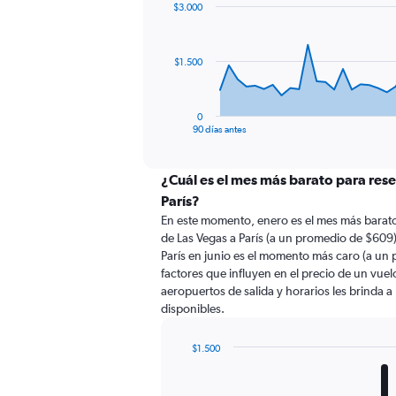
$3.000
data
points.
The
$1.500
chart
has
1
0
X
End
90 días antes
of
axis
interactive
displaying
chart
categories.
¿Cuál es el mes más barato para rese
Range:
París?
91
En este momento, enero es el mes más barato
categories.
de Las Vegas a París (a un promedio de $609)
The
París en junio es el momento más caro (a un
chart
factores que influyen en el precio de un vue
has
aeropuertos de salida y horarios les brinda 
1
disponibles.
Y
axis
displaying
$1.500
values.
Bar
Chart
Range:
graphic.
chart
with