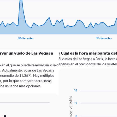
60 días antes
30 días antes
rvar un vuelo de Las Vegas a
¿Cuál es la hora más barata de
Si vuelas de Las Vegas a París, la hora
apenas en el precio total de los billete
 en el que se puede reservar un vuelo
. Actualmente, volar de Las Vegas a
 promedio de $1.357). Hay múltiples
lo, por lo que comparar aerolíneas,
a los usuarios más opciones
18
Bar
Chart
Number of flights
graphic.
chart
12
with
6
bars.
6