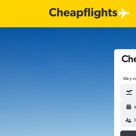
Che
Ida y v