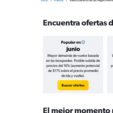
Inicio
Francia
Vuelos baratos de Las Vegas Intern
Encuentra ofertas d
Popular en
junio
Mayor demanda de vuelos basada
en las búsquedas. Posible subida de
precios del 16% (aumento potencial
p
de $175 sobre el precio promedio
de ida y vuelta).
Buscar ofertas
El mejor momento p