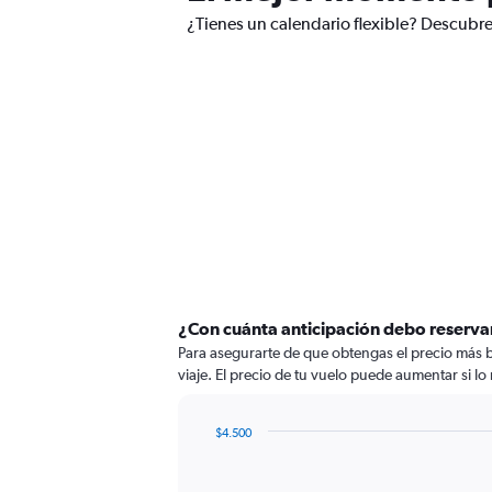
¿Tienes un calendario flexible? Descubre
¿Con cuánta anticipación debo reservar
Para asegurarte de que obtengas el precio más ba
viaje. El precio de tu vuelo puede aumentar si lo 
$4.500
Chart
Chart
graphic.
with
91