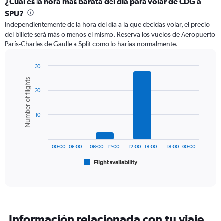
categories.
¿Cuál es la hora más barata del día para volar de CDG a
Range:
SPU?
12
Independientemente de la hora del día a la que decidas volar, el precio
categories.
del billete será más o menos el mismo. Reserva los vuelos de Aeropuerto
The
París-Charles de Gaulle a Split como lo harías normalmente.
chart
has
1
30
Y
Bar
Chart
Number of flights
graphic.
chart
axis
20
with
displaying
6
values.
bars.
Range:
10
0
The
to
chart
360.
has
00:00 - 06:00
06:00 - 12:00
12:00 - 18:00
18:00 - 00:00
1
Flight availability
X
End
of
axis
interactive
displaying
chart
categories.
Range:
6
Información relacionada con tu viaje
categories.