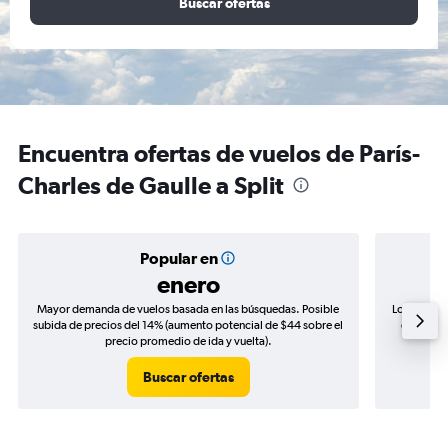
Buscar ofertas
Encuentra ofertas de vuelos de París-
Charles de Gaulle a Split
Popular en
enero
Mayor demanda de vuelos basada en las búsquedas. Posible
Los precio
subida de precios del 14% (aumento potencial de $44 sobre el
de precio
precio promedio de ida y vuelta).
Buscar ofertas