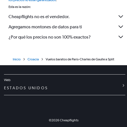
los precios no están garantizados
.
Esta es la razón:
Cheapflights no es el vendedor.
Agregamos montones de datos para ti
¿Por qué los precios no son 100% exactos?
Inicio
Croacia
Vuelos baratos de París-Charles de Gaulle a Split
Web
ESTADOS UNIDOS
©
2026
Cheapflights