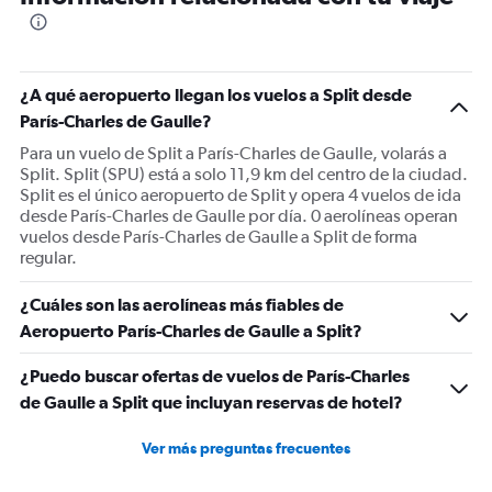
The
chart
has
1
¿A qué aeropuerto llegan los vuelos a Split desde
Y
París-Charles de Gaulle?
axis
displaying
Para un vuelo de Split a París-Charles de Gaulle, volarás a
Number
Split. Split (SPU) está a solo 11,9 km del centro de la ciudad.
of
Split es el único aeropuerto de Split y opera 4 vuelos de ida
flights.
desde París-Charles de Gaulle por día. 0 aerolíneas operan
Range:
vuelos desde París-Charles de Gaulle a Split de forma
0
regular.
to
30.
¿Cuáles son las aerolíneas más fiables de
Aeropuerto París-Charles de Gaulle a Split?
¿Puedo buscar ofertas de vuelos de París-Charles
de Gaulle a Split que incluyan reservas de hotel?
Ver más preguntas frecuentes