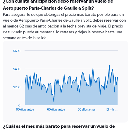
¿Con cuánta anticipación debo reservar un vuelo de
Aeropuerto París-Charles de Gaulle a Split?
Para asegurarte de que obtengas el precio más barato posible para un
vuelo de Aeropuerto París-Charles de Gaulle a Split, debes reservar con
al menos 62 días de anticipación a la fecha prevista del viaje. El precio
de tu vuelo puede aumentar si lo retrasas y dejas la reserva hasta una
semana antes de la salida.
$600
Chart
Chart
graphic.
with
91
$400
data
points.
The
$200
chart
has
1
0
X
End
90 días antes
60 días antes
30 días antes
El mis…
of
axis
interactive
displaying
chart
categories.
¿Cuál es el mes más barato para reservar un vuelo de