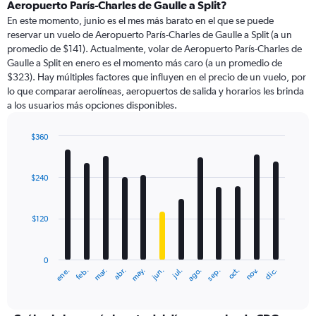
Range:
Aeropuerto París-Charles de Gaulle a Split?
91
En este momento, junio es el mes más barato en el que se puede
categories.
reservar un vuelo de Aeropuerto París-Charles de Gaulle a Split (a un
The
promedio de $141). Actualmente, volar de Aeropuerto París-Charles de
chart
Gaulle a Split en enero es el momento más caro (a un promedio de
has
$323). Hay múltiples factores que influyen en el precio de un vuelo, por
1
lo que comparar aerolíneas, aeropuertos de salida y horarios les brinda
Y
a los usuarios más opciones disponibles.
axis
displaying
values.
$360
Range:
Bar
Chart
0
graphic.
chart
with
to
$240
12
600.
bars.
$120
The
chart
has
0
1
ene.
feb.
mar.
abr.
may.
jun.
jul.
ago.
sep.
oct.
nov.
dic.
X
End
of
axis
interactive
displaying
chart