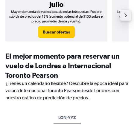
julio
Mayor demanda de vuelos basada en las búsquedas. Posible
Los precio
subida de precios del 13% (aumento potencial de $103 sobre el
de precio
precio promedio de ida y vuelta).
Buscar ofertas
El mejor momento para reservar un
vuelo de Londres a Internacional
Toronto Pearson
¿Tienes un calendario flexible? Descubre la época ideal para
volar a Internacional Toronto Pearsondesde Londres con
nuestro gráfico de predicción de precios.
LON-YYZ