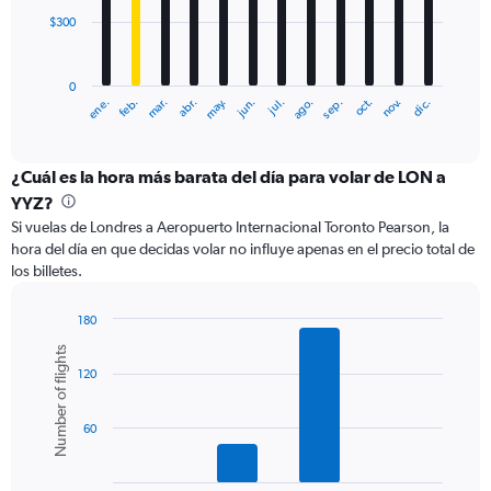
$300
The
chart
has
0
1
ene.
abr.
jul.
oct.
mar.
jun.
sep.
dic.
feb.
may.
ago.
nov.
X
End
of
axis
interactive
displaying
chart
categories.
¿Cuál es la hora más barata del día para volar de LON a
Range:
YYZ?
12
Si vuelas de Londres a Aeropuerto Internacional Toronto Pearson, la
categories.
hora del día en que decidas volar no influye apenas en el precio total de
The
los billetes.
chart
has
1
180
Y
Bar
Chart
Number of flights
graphic.
chart
axis
120
with
displaying
6
values.
bars.
Range:
60
0
The
to
chart
900.