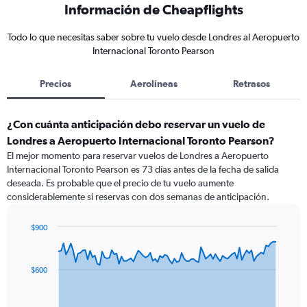
Información de Cheapflights
Todo lo que necesitas saber sobre tu vuelo desde Londres al Aeropuerto
Internacional Toronto Pearson
Precios
Aerolíneas
Retrasos
¿Con cuánta anticipación debo reservar un vuelo de
Londres a Aeropuerto Internacional Toronto Pearson?
El mejor momento para reservar vuelos de Londres a Aeropuerto
Internacional Toronto Pearson es 73 días antes de la fecha de salida
deseada. Es probable que el precio de tu vuelo aumente
considerablemente si reservas con dos semanas de anticipación.
$900
Chart
Chart
graphic.
with
91
$600
data
points.