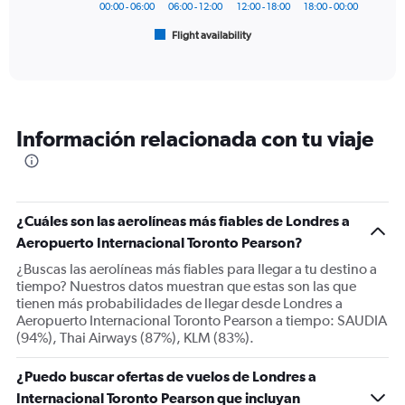
has
00:00 - 06:00
06:00 - 12:00
12:00 - 18:00
18:00 - 00:00
1
Flight availability
X
End
of
axis
interactive
displaying
chart
categories.
Range:
6
Información relacionada con tu viaje
categories.
The
chart
has
1
¿Cuáles son las aerolíneas más fiables de Londres a
Y
Aeropuerto Internacional Toronto Pearson?
axis
displaying
¿Buscas las aerolíneas más fiables para llegar a tu destino a
Number
tiempo? Nuestros datos muestran que estas son las que
of
tienen más probabilidades de llegar desde Londres a
flights.
Aeropuerto Internacional Toronto Pearson a tiempo: SAUDIA
Range:
(94%), Thai Airways (87%), KLM (83%).
0
to
¿Puedo buscar ofertas de vuelos de Londres a
180.
Internacional Toronto Pearson que incluyan