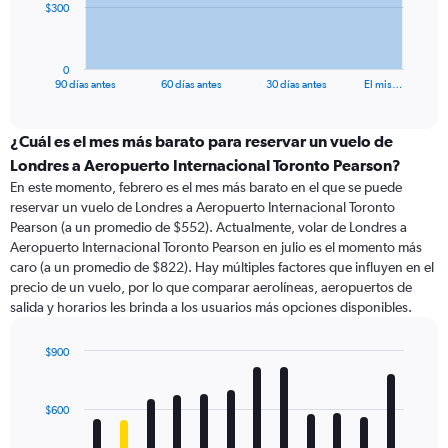
The
$300
chart
has
1
0
X
End
90 días antes
60 días antes
30 días antes
El mis…
of
axis
interactive
displaying
chart
categories.
¿Cuál es el mes más barato para reservar un vuelo de
Range:
Londres a Aeropuerto Internacional Toronto Pearson?
91
En este momento, febrero es el mes más barato en el que se puede
categories.
reservar un vuelo de Londres a Aeropuerto Internacional Toronto
The
Pearson (a un promedio de $552). Actualmente, volar de Londres a
chart
Aeropuerto Internacional Toronto Pearson en julio es el momento más
has
caro (a un promedio de $822). Hay múltiples factores que influyen en el
1
precio de un vuelo, por lo que comparar aerolíneas, aeropuertos de
Y
salida y horarios les brinda a los usuarios más opciones disponibles.
axis
displaying
values.
$900
Range:
Bar
Chart
0
graphic.
chart
with
to
$600
12
900.
bars.