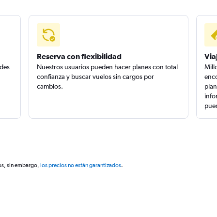
Reserva con flexibilidad
Via
edes
Nuestros usuarios pueden hacer planes con total
Mill
confianza y buscar vuelos sin cargos por
enco
cambios.
plan
info
pued
os, sin embargo,
los precios no están garantizados
.