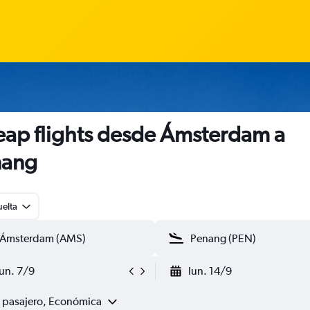
ap flights desde Ámsterdam a
nang
uelta
lun. 7/9
lun. 14/9
1 pasajero, Económica