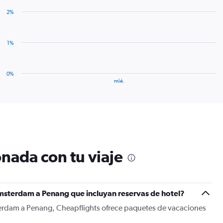
axis
with
displaying
2%
1
values.
bar.
Range:
0
The
1%
to
chart
3.
has
1
0%
X
End
mié.
of
axis
interactive
displaying
chart
categories.
Range:
1
categories.
The
nada con tu viaje
chart
has
1
Y
msterdam a Penang que incluyan reservas de hotel?
axis
displaying
terdam a Penang, Cheapflights ofrece paquetes de vacaciones
values.
Range: