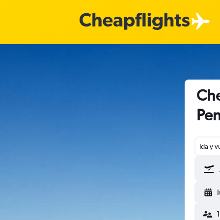
Che
Pe
Ida y v