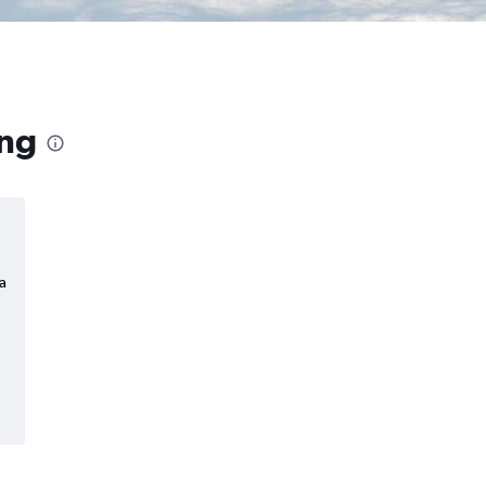
ang
a