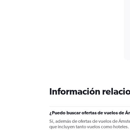
axis
displaying
values.
Range:
-0.5
to
0.5.
Información relacio
¿Puedo buscar ofertas de vuelos de Á
Sí, además de ofertas de vuelos de Áms
que incluyen tanto vuelos como hoteles.