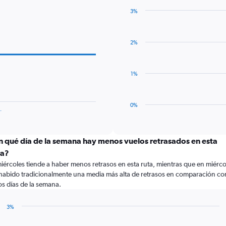
3%
Bar
Chart
graphic.
chart
with
2%
1
bar.
The
1%
chart
has
1
0%
.
X
End
of
axis
interactive
displaying
chart
categories.
n qué día de la semana hay menos vuelos retrasados en esta
Range:
ta?
1
miércoles tiende a haber menos retrasos en esta ruta, mientras que en miérco
categories.
habido tradicionalmente una media más alta de retrasos en comparación co
The
os días de la semana.
chart
has
1
3%
Y
Bar
Chart
graphic.
chart