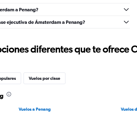
0
terdam a Penang?
to
3.
lase ejecutiva de Ámsterdam a Penang?
ciones diferentes que te ofrece 
opulares
Vuelos por clase
ng
Vuelos a Penang
Vuelos 