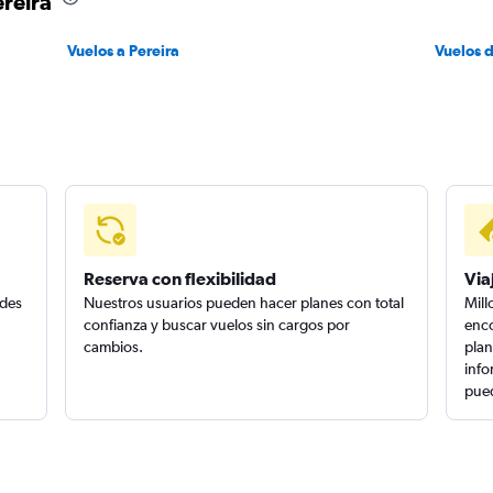
reira
Vuelos a Pereira
Vuelos 
Reserva con flexibilidad
Via
edes
Nuestros usuarios pueden hacer planes con total
Mill
confianza y buscar vuelos sin cargos por
enco
cambios.
plan
info
pued