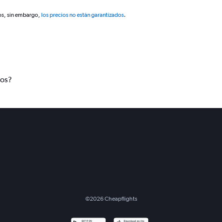
os, sin embargo,
los precios no están garantizados
.
tos?
©
2026
Cheapflights