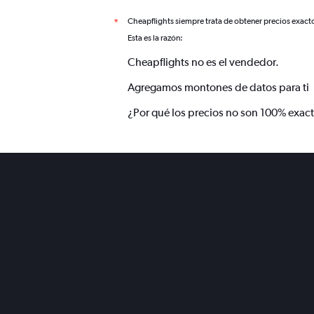
Cheapflights siempre trata de obtener precios exact
*
Esta es la razón:
Cheapflights no es el vendedor.
Agregamos montones de datos para ti
¿Por qué los precios no son 100% exac