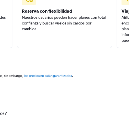
Reserva con flexibilidad
Via
edes
Nuestros usuarios pueden hacer planes con total
Mill
confianza y buscar vuelos sin cargos por
enco
cambios.
plan
info
pued
os, sin embargo,
los precios no están garantizados
.
tos?