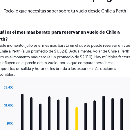
Todo lo que necesitas saber sobre tu vuelo desde Chile a Perth
uál es el mes más barato para reservar un vuelo de Chile a
rth?
este momento, julio es el mes más barato en el que se puede reservar un vue
Chile a Perth (a un promedio de $1.524). Actualmente, volar de Chile a Perth
ro es el momento más caro (a un promedio de $2.110). Hay múltiples factor
 influyen en el precio de un vuelo, por lo que comparar aerolíneas,
opuertos de salida y horarios les brinda a los usuarios más opciones
ponibles.
$2.400
Bar
Chart
graphic.
chart
with
$1.600
12
bars.
The
$800
chart