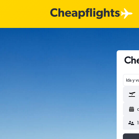
Che
Ida y v