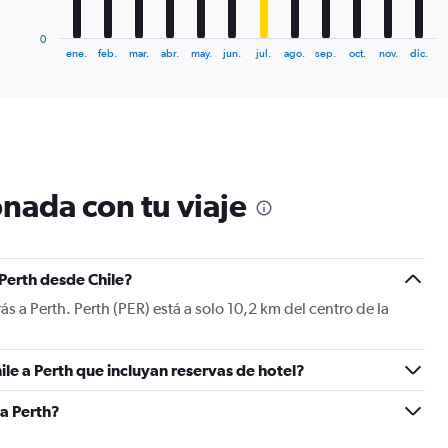
has
1
0
X
End
ene.
feb.
mar.
abr.
may.
jun.
jul.
ago.
sep.
oct.
nov.
dic.
of
axis
interactive
displaying
chart
categories.
Range:
12
categories.
The
nada con tu viaje
chart
has
1
Y
 Perth desde Chile?
axis
displaying
ás a Perth. Perth (PER) está a solo 10,2 km del centro de la
values.
Range:
0
le a Perth que incluyan reservas de hotel?
to
2400.
a Perth?