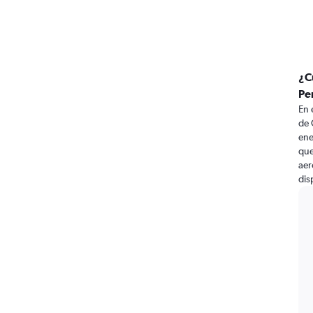
¿C
Pe
En 
de 
ene
que
aer
dis