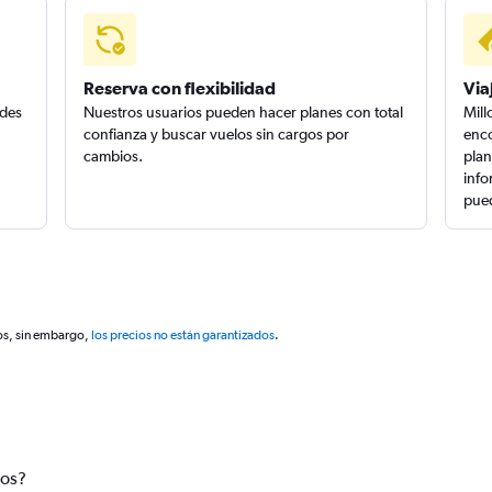
Reserva con flexibilidad
Via
edes
Nuestros usuarios pueden hacer planes con total
Mill
confianza y buscar vuelos sin cargos por
enco
cambios.
plan
info
pued
os, sin embargo,
los precios no están garantizados
.
tos?