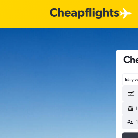
Che
Ida y v