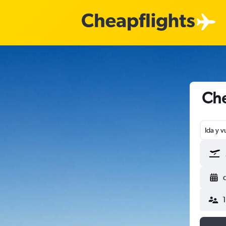
Che
Ida y v