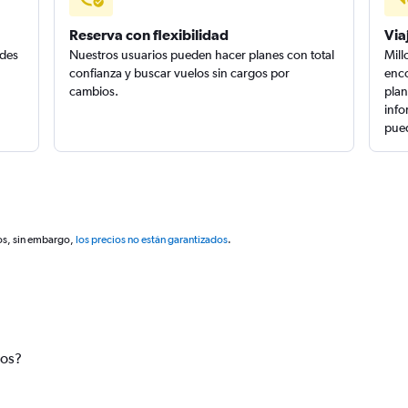
Reserva con flexibilidad
Via
edes
Nuestros usuarios pueden hacer planes con total
Mill
confianza y buscar vuelos sin cargos por
enco
cambios.
plan
info
pued
os, sin embargo,
los precios no están garantizados
.
tos?