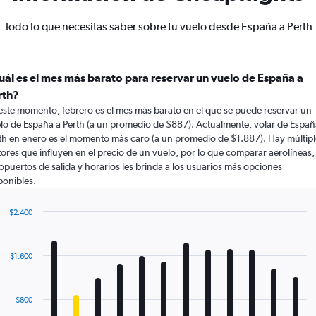
Todo lo que necesitas saber sobre tu vuelo desde España a Perth
uál es el mes más barato para reservar un vuelo de España a
rth?
este momento, febrero es el mes más barato en el que se puede reservar un
lo de España a Perth (a un promedio de $887). Actualmente, volar de Españ
th en enero es el momento más caro (a un promedio de $1.887). Hay múltipl
tores que influyen en el precio de un vuelo, por lo que comparar aerolíneas,
opuertos de salida y horarios les brinda a los usuarios más opciones
ponibles.
$2.400
Bar
Chart
graphic.
chart
with
$1.600
12
bars.
The
$800
chart