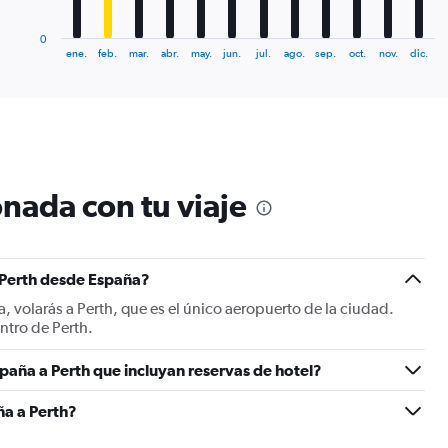
has
1
0
X
End
ene.
feb.
mar.
abr.
may.
jun.
jul.
ago.
sep.
oct.
nov.
dic.
of
axis
interactive
displaying
chart
categories.
Range:
12
categories.
The
nada con tu viaje
chart
has
1
Y
 Perth desde España?
axis
displaying
, volarás a Perth, que es el único aeropuerto de la ciudad.
values.
ntro de Perth.
Range:
0
paña a Perth que incluyan reservas de hotel?
to
2400.
a a Perth?