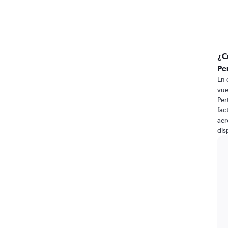
¿C
Pe
En 
vue
Per
fac
aer
dis