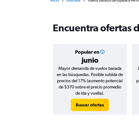
Inicio
Australia
Vuelos baratos de España a Perth
Encuentra ofertas 
Popular en
junio
Mayor demanda de vuelos basada
en las búsquedas. Posible subida de
precios del 17% (aumento potencial
p
de $370 sobre el precio promedio
de ida y vuelta).
Buscar ofertas