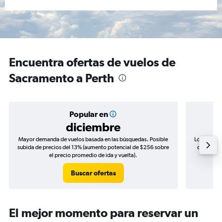
Encuentra ofertas de vuelos de
Sacramento a Perth
Popular en
diciembre
Mayor demanda de vuelos basada en las búsquedas. Posible
Los precio
subida de precios del 13% (aumento potencial de $256 sobre
de precios
el precio promedio de ida y vuelta).
Buscar ofertas
El mejor momento para reservar un