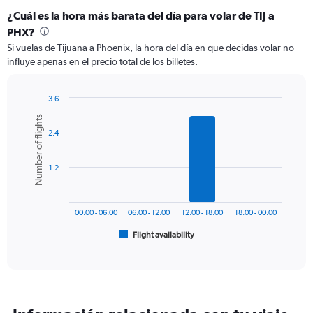
¿Cuál es la hora más barata del día para volar de TIJ a
PHX?
Si vuelas de Tijuana a Phoenix, la hora del día en que decidas volar no
influye apenas en el precio total de los billetes.
3.6
Bar
Chart
Number of flights
graphic.
chart
2.4
with
6
bars.
1.2
The
chart
has
00:00 - 06:00
06:00 - 12:00
12:00 - 18:00
18:00 - 00:00
1
Flight availability
X
End
of
axis
interactive
displaying
chart
categories.
Range:
6