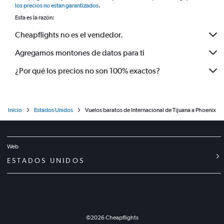
los precios no están garantizados
.
Esta es la razón:
Cheapflights no es el vendedor.
Agregamos montones de datos para ti
¿Por qué los precios no son 100% exactos?
Inicio
Estados Unidos
Vuelos baratos de Internacional de Tijuana a Phoenix
Web
ESTADOS UNIDOS
©
2026
Cheapflights