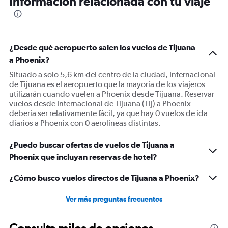
Información relacionada con tu viaje
categories.
The
chart
has
1
¿Desde qué aeropuerto salen los vuelos de Tijuana
Y
a Phoenix?
axis
displaying
Situado a solo 5,6 km del centro de la ciudad, Internacional
Number
de Tijuana es el aeropuerto que la mayoría de los viajeros
of
utilizarán cuando vuelen a Phoenix desde Tijuana. Reservar
flights.
vuelos desde Internacional de Tijuana (TIJ) a Phoenix
Range:
debería ser relativamente fácil, ya que hay 0 vuelos de ida
0
diarios a Phoenix con 0 aerolíneas distintas.
to
3.6.
¿Puedo buscar ofertas de vuelos de Tijuana a
Phoenix que incluyan reservas de hotel?
¿Cómo busco vuelos directos de Tijuana a Phoenix?
Ver más preguntas frecuentes