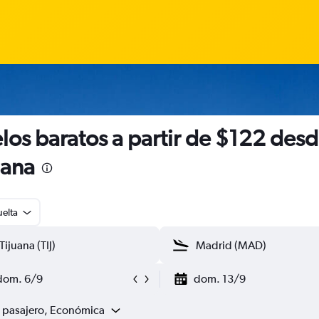
los baratos a partir de $122 des
uana
uelta
dom. 6/9
dom. 13/9
1 pasajero, Económica