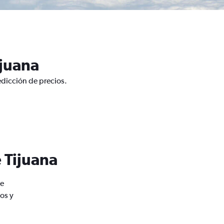
ijuana
edicción de precios.
 Tijuana
de
os y