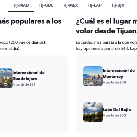
TIJ-MAD
TIJ-GDL
TIJ-MEX
TIJ-LAP
TIJ-BJX
más populares a los
¿Cuál es el lugar 
volar desde Tijua
xico (200 vuelos diarios),
La ciudad más barata a la que vol
los al día).
hay opciones a partir de $48. Exp
Internacional de
Internacional de
Monterrey
Guadalajara
A partir de $48
A partir de $61
León Del Bajio
A partir de $53