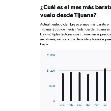
¿Cuál es el mes más barat
vuelo desde Tijuana?
Actualmente, diciembre es el mes más barato en
Tijuana ($866 de media). Volar desde Tijuana en 
Hay múltiples factores que influyen en el precio
aerolíneas, aeropuertos de salida y horarios pu
bajos.
$1.800
Bar
Chart
graphic.
chart
with
$1.200
12
bars.
The
$600
chart
has
1
0
X
End
ene.
feb.
mar.
abr.
may.
jun.
of
axis
interactive