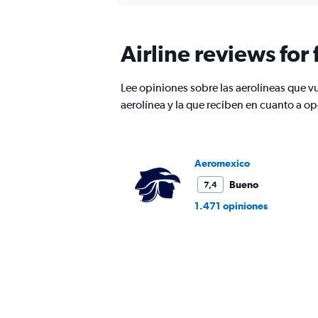
displaying
chart
categories.
Range:
Airline reviews for 
12
categories.
The
Lee opiniones sobre las aerolíneas que 
chart
has
aerolínea y la que reciben en cuanto a 
1
Y
axis
displaying
Aeromexico
values.
Range:
Bueno
7,4
0
1.471 opiniones
to
1800.