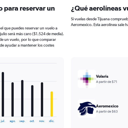
o para reservar un
¿Qué aerolíneas v
Si vuelas desde Tijuana comprueba
Aeromexico. Esta aerolínea sale h
 el que puedes reservar un vuelo a
julio será más caro ($1.524 de media).
 de un vuelo, por lo que comparar
ede ayudar a mantener los costes
Volaris
A partir de $71
Aeromexico
A partir de $63
jul.
ago.
sep.
oct.
nov.
dic.