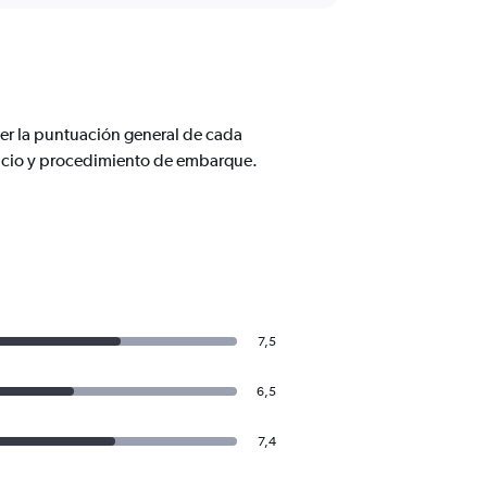
er la puntuación general de cada
vicio y procedimiento de embarque.
7,5
6,5
7,4