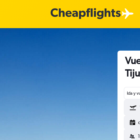
Vue
Tij
Ida y v