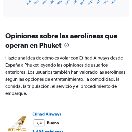
ene.
feb.
mar.
abr.
may.
jun.
jul.
ago.
sep.
oct.
nov.
dic.
X
End
of
axis
interactive
displaying
chart
categories.
Range:
12
Opiniones sobre las aerolíneas que
categories.
The
operan en Phuket
chart
has
Hazte una idea de cómo es volar con Etihad Airways desde
1
Y
España a Phuket leyendo las opiniones de usuarios
axis
anteriores. Los usuarios también han valorado las aerolíneas
displaying
según las opciones de entretenimiento, la comodidad, la
values.
comida, la tripulación, el servicio y el procedimiento de
Range:
0
embarque.
to
1200.
Etihad Airways
Bueno
7,3
1.498 opiniones