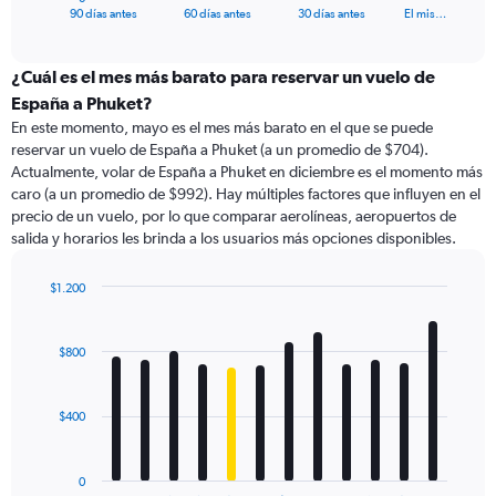
X
End
90 días antes
60 días antes
30 días antes
El mis…
of
axis
interactive
displaying
chart
categories.
¿Cuál es el mes más barato para reservar un vuelo de
Range:
España a Phuket?
91
En este momento, mayo es el mes más barato en el que se puede
categories.
reservar un vuelo de España a Phuket (a un promedio de $704).
The
Actualmente, volar de España a Phuket en diciembre es el momento más
chart
caro (a un promedio de $992). Hay múltiples factores que influyen en el
has
precio de un vuelo, por lo que comparar aerolíneas, aeropuertos de
1
salida y horarios les brinda a los usuarios más opciones disponibles.
Y
axis
displaying
$1.200
values.
Bar
Chart
Range:
graphic.
chart
with
0
$800
12
to
bars.
1500.
$400
The
chart
has
0
1