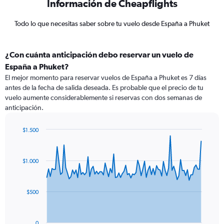
Información de Cheapflights
Todo lo que necesitas saber sobre tu vuelo desde España a Phuket
¿Con cuánta anticipación debo reservar un vuelo de
España a Phuket?
El mejor momento para reservar vuelos de España a Phuket es 7 días
antes de la fecha de salida deseada. Es probable que el precio de tu
vuelo aumente considerablemente si reservas con dos semanas de
anticipación.
$1.500
Chart
Chart
graphic.
with
91
$1.000
data
points.
The
$500
chart
has
1
0