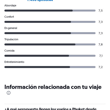
Abordaje
7,5
Confort
7,3
En general
7,3
Tripulación
7,8
Comida
7,1
Entretenimiento
7,2
Información relacionada con tu viaje
¿A qué aeropuerto llegan los vuelos a Phuket desde