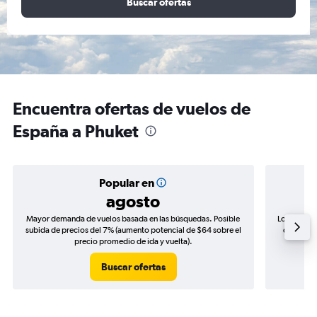
Buscar ofertas
Encuentra ofertas de vuelos de
España a Phuket
Popular en
agosto
Mayor demanda de vuelos basada en las búsquedas. Posible
Los precio
subida de precios del 7% (aumento potencial de $64 sobre el
de precio
precio promedio de ida y vuelta).
Buscar ofertas