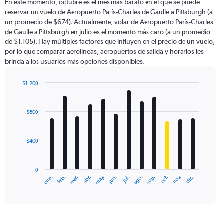
En este momento, octubre es el mes más barato en el que se puede
reservar un vuelo de Aeropuerto París-Charles de Gaulle a Pittsburgh (a
un promedio de $674). Actualmente, volar de Aeropuerto París-Charles
de Gaulle a Pittsburgh en julio es el momento más caro (a un promedio
de $1.105). Hay múltiples factores que influyen en el precio de un vuelo,
por lo que comparar aerolíneas, aeropuertos de salida y horarios les
brinda a los usuarios más opciones disponibles.
$1.200
Bar
Chart
graphic.
chart
with
$800
12
bars.
$400
The
chart
has
0
1
ene.
feb.
mar.
abr.
may.
jun.
jul.
ago.
sep.
oct.
nov.
dic.
X
End
of
axis
interactive
displaying
chart
categories.
Range: