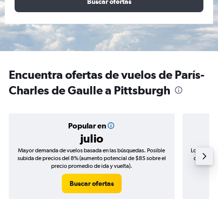
Buscar ofertas
Encuentra ofertas de vuelos de París-
Charles de Gaulle a Pittsburgh
Popular en
julio
Mayor demanda de vuelos basada en las búsquedas. Posible
Los precio
subida de precios del 8% (aumento potencial de $85 sobre el
de precios
precio promedio de ida y vuelta).
Buscar ofertas