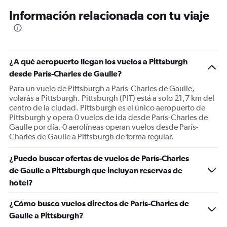
12
Información relacionada con tu viaje
categories.
The
chart
has
1
¿A qué aeropuerto llegan los vuelos a Pittsburgh
Y
desde París-Charles de Gaulle?
axis
displaying
Para un vuelo de Pittsburgh a París-Charles de Gaulle,
values.
volarás a Pittsburgh. Pittsburgh (PIT) está a solo 21,7 km del
Range:
centro de la ciudad. Pittsburgh es el único aeropuerto de
0
Pittsburgh y opera 0 vuelos de ida desde París-Charles de
to
Gaulle por día. 0 aerolíneas operan vuelos desde París-
1200.
Charles de Gaulle a Pittsburgh de forma regular.
¿Puedo buscar ofertas de vuelos de París-Charles
de Gaulle a Pittsburgh que incluyan reservas de
hotel?
¿Cómo busco vuelos directos de París-Charles de
Gaulle a Pittsburgh?