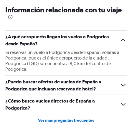
6
Información relacionada con tu viaje
categories.
The
chart
has
1
¿A qué aeropuerto llegan los vuelos a Podgorica
Y
desde España?
axis
displaying
Si reservas un vuelo a Podgorica desde España, volarás a
Number
Podgorica, que es el único aeropuerto de la ciudad.
of
Podgorica (TGD) se encuentra a 8,0 km del centro de
flights.
Podgorica.
Range:
0
¿Puedo buscar ofertas de vuelos de España a
to
Podgorica que incluyan reservas de hotel?
3.6.
¿Cómo busco vuelos directos de España a
Podgorica?
Ver más preguntas frecuentes