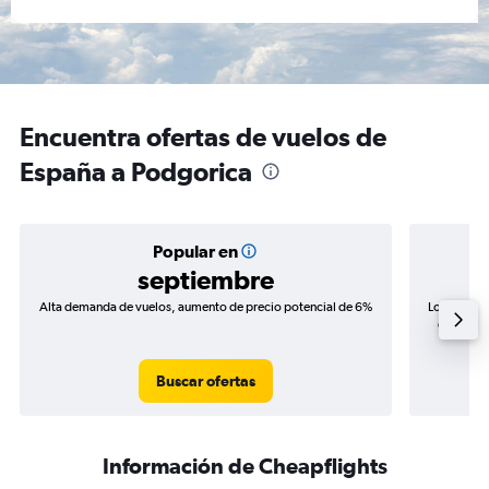
Encuentra ofertas de vuelos de
España a Podgorica
Popular en
septiembre
Alta demanda de vuelos, aumento de precio potencial de 6%
Los precio
de precio
Buscar ofertas
Información de Cheapflights