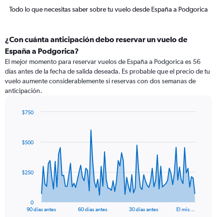
Todo lo que necesitas saber sobre tu vuelo desde España a Podgorica
¿Con cuánta anticipación debo reservar un vuelo de
España a Podgorica?
El mejor momento para reservar vuelos de España a Podgorica es 56
días antes de la fecha de salida deseada. Es probable que el precio de tu
vuelo aumente considerablemente si reservas con dos semanas de
anticipación.
$750
Chart
Chart
graphic.
with
91
$500
data
points.
The
$250
chart
has
1
0
X
End
90 días antes
60 días antes
30 días antes
El mis…
of