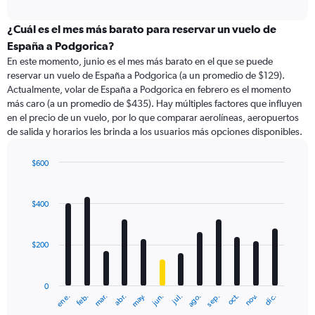
axis
interactive
displaying
chart
categories.
¿Cuál es el mes más barato para reservar un vuelo de
Range:
España a Podgorica?
91
En este momento, junio es el mes más barato en el que se puede
categories.
reservar un vuelo de España a Podgorica (a un promedio de $129).
The
Actualmente, volar de España a Podgorica en febrero es el momento
chart
más caro (a un promedio de $435). Hay múltiples factores que influyen
has
en el precio de un vuelo, por lo que comparar aerolíneas, aeropuertos
1
de salida y horarios les brinda a los usuarios más opciones disponibles.
Y
axis
displaying
$600
values.
Bar
Chart
Range:
graphic.
chart
with
0
$400
12
to
bars.
750.
$200
The
chart
has
0
1
ene.
abr.
jul.
oct.
mar.
jun.
sep.
dic.
feb.
may.
ago.
nov.
X
End
of