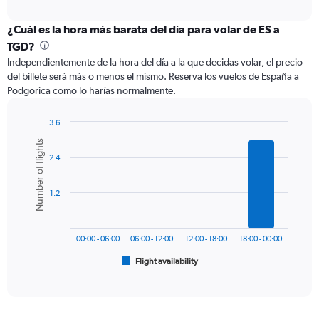
axis
interactive
displaying
chart
categories.
¿Cuál es la hora más barata del día para volar de ES a
Range:
TGD?
12
Independientemente de la hora del día a la que decidas volar, el precio
categories.
del billete será más o menos el mismo. Reserva los vuelos de España a
The
Podgorica como lo harías normalmente.
chart
has
1
3.6
Y
Bar
Chart
Number of flights
graphic.
chart
axis
2.4
with
displaying
6
values.
bars.
Range:
1.2
0
The
to
chart
600.
has
00:00 - 06:00
06:00 - 12:00
12:00 - 18:00
18:00 - 00:00
1
Flight availability
X
End
of
axis
interactive
displaying
chart
categories.
Range: