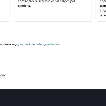
confianza y buscar vuelos sin cargos por
enco
cambios.
plan
info
pued
os, sin embargo,
los precios no están garantizados
.
tos?