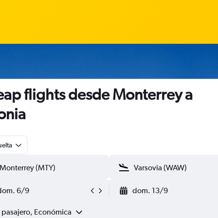
ap flights desde Monterrey a
onia
uelta
dom. 6/9
dom. 13/9
1 pasajero, Económica