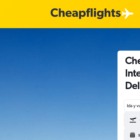
Che
Int
De
Ida y v