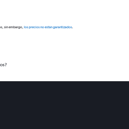
os, sin embargo,
los precios no están garantizados
.
tos?