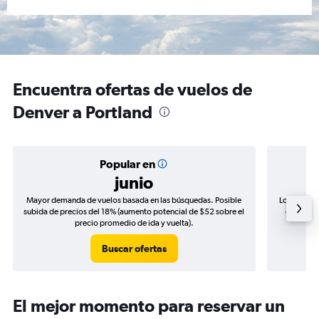
Encuentra ofertas de vuelos de
Denver a Portland
Popular en
junio
Mayor demanda de vuelos basada en las búsquedas. Posible
Los precio
subida de precios del 18% (aumento potencial de $52 sobre el
de precio
precio promedio de ida y vuelta).
Buscar ofertas
El mejor momento para reservar un