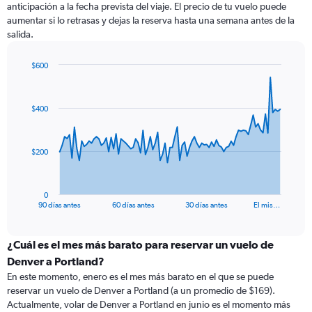
anticipación a la fecha prevista del viaje. El precio de tu vuelo puede
aumentar si lo retrasas y dejas la reserva hasta una semana antes de la
salida.
$600
Chart
Chart
graphic.
with
91
$400
data
points.
The
$200
chart
has
1
0
X
End
90 días antes
60 días antes
30 días antes
El mis…
of
axis
interactive
displaying
chart
categories.
¿Cuál es el mes más barato para reservar un vuelo de
Range:
Denver a Portland?
91
En este momento, enero es el mes más barato en el que se puede
categories.
reservar un vuelo de Denver a Portland (a un promedio de $169).
The
Actualmente, volar de Denver a Portland en junio es el momento más
chart