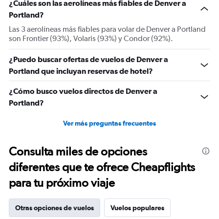
¿Cuáles son las aerolíneas más fiables de Denver a
2
Y
Portland?
axes
Las 3 aerolíneas más fiables para volar de Denver a Portland
displaying
son Frontier (93%), Volaris (93%) y Condor (92%).
Avg.
Price
¿Puedo buscar ofertas de vuelos de Denver a
and
Number
Portland que incluyan reservas de hotel?
of
flights.
¿Cómo busco vuelos directos de Denver a
Portland?
Ver más preguntas frecuentes
Consulta miles de opciones
diferentes que te ofrece Cheapflights
para tu próximo viaje
Otras opciones de vuelos
Vuelos populares