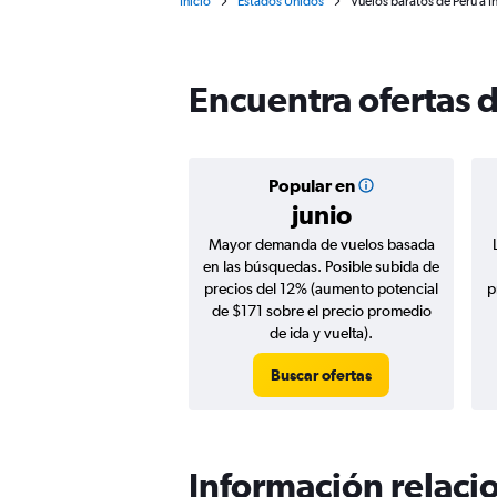
Inicio
Estados Unidos
Vuelos baratos de Perú a I
Encuentra ofertas d
Popular en
junio
Mayor demanda de vuelos basada
en las búsquedas. Posible subida de
precios del 12% (aumento potencial
p
de $171 sobre el precio promedio
de ida y vuelta).
Buscar ofertas
Información relacio