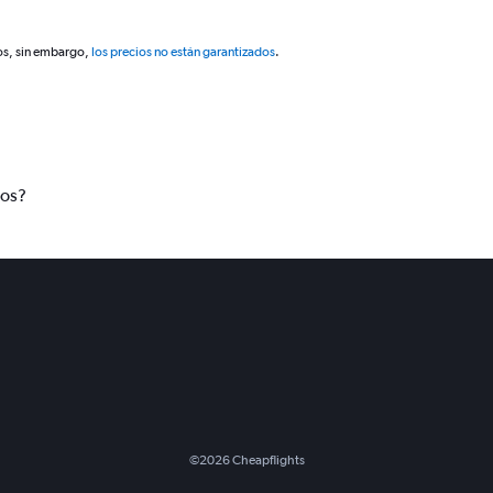
os, sin embargo,
los precios no están garantizados
.
tos?
©
2026
Cheapflights