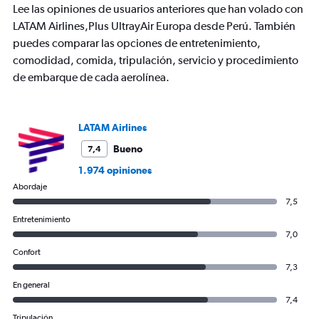
categories.
Lee las opiniones de usuarios anteriores que han volado con
The
LATAM Airlines,Plus UltrayAir Europa desde Perú. También
chart
has
puedes comparar las opciones de entretenimiento,
1
comodidad, comida, tripulación, servicio y procedimiento
Y
de embarque de cada aerolínea.
axis
displaying
values.
Range:
LATAM Airlines
0
to
Bueno
7,4
1500.
1.974 opiniones
Abordaje
7,5
Entretenimiento
7,0
Confort
7,3
En general
7,4
Tripulación