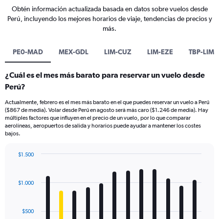
Obtén información actualizada basada en datos sobre vuelos desde
Perú, incluyendo los mejores horarios de viaje, tendencias de precios y
más.
PE0-MAD
MEX-GDL
LIM-CUZ
LIM-EZE
TBP-LIM
¿Cuál es el mes más barato para reservar un vuelo desde
Perú?
Actualmente, febrero es el mes más barato en el que puedes reservar un vuelo a Perú
($867 de media). Volar desde Perú en agosto será más caro ($1.246 de media). Hay
múltiples factores que influyen en el precio de un vuelo, por lo que comparar
aerolíneas, aeropuertos de salida y horarios puede ayudar a mantener los costes
bajos.
$1.500
Bar
Chart
graphic.
chart
with
$1.000
12
bars.
$500
The