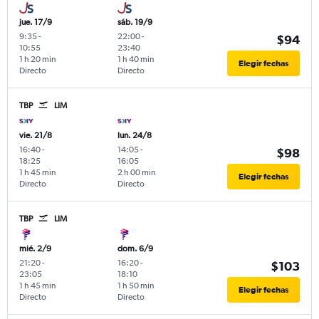
jue. 17/9
sáb. 19/9
9:35
-
22:00
-
$94
10:55
23:40
1 h 20 min
1 h 40 min
Elegir fechas
Directo
Directo
TBP
LIM
vie. 21/8
lun. 24/8
16:40
-
14:05
-
$98
18:25
16:05
1 h 45 min
2 h 00 min
Elegir fechas
Directo
Directo
TBP
LIM
mié. 2/9
dom. 6/9
21:20
-
16:20
-
$103
23:05
18:10
1 h 45 min
1 h 50 min
Elegir fechas
Directo
Directo