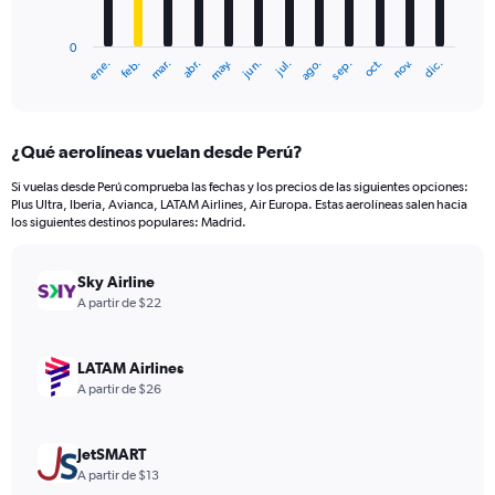
chart
has
0
1
mar.
jun.
sep.
dic.
ene.
abr.
jul.
oct.
feb.
may.
ago.
nov.
X
End
of
axis
interactive
displaying
chart
categories.
¿Qué aerolíneas vuelan desde Perú?
Range:
12
Si vuelas desde Perú comprueba las fechas y los precios de las siguientes opciones:
categories.
Plus Ultra, Iberia, Avianca, LATAM Airlines, Air Europa. Estas aerolíneas salen hacia
The
los siguientes destinos populares: Madrid.
chart
has
Sky Airline
1
Y
A partir de $22
axis
displaying
values.
LATAM Airlines
Range:
A partir de $26
0
to
1500.
JetSMART
A partir de $13