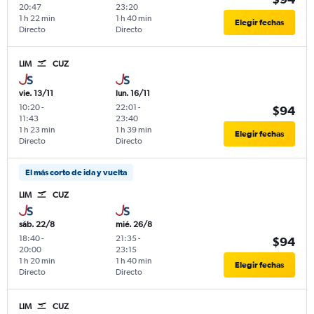
20:47
23:20
1 h 22 min
1 h 40 min
Elegir fechas
Directo
Directo
LIM
CUZ
vie. 13/11
lun. 16/11
10:20
-
22:01
-
$94
11:43
23:40
1 h 23 min
1 h 39 min
Elegir fechas
Directo
Directo
El más corto de ida y vuelta
LIM
CUZ
sáb. 22/8
mié. 26/8
18:40
-
21:35
-
$94
20:00
23:15
1 h 20 min
1 h 40 min
Elegir fechas
Directo
Directo
LIM
CUZ