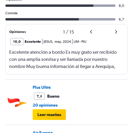
8,0
Comida
6,7
1
/
15
Opiniones
10,0
Excelente
JESUS
,
may. 2024
LIM
-
PIU
Excelente atención a bordo Es muy grato ser recibido
con una amplia sonrisa y ser llamada por nuestro
nombre Muy buena información al llegar a Arequipa,
había personal de LATAM que indicaba la cinta del
equipaje, gratamente sorprendido Asiento muy
cómodo, snacks a la altura Vuelo muy tranquilo y lo
Plus Ultra
mejor en horario
Bueno
7,3
20 opiniones
Leer reseñas
Air Europa