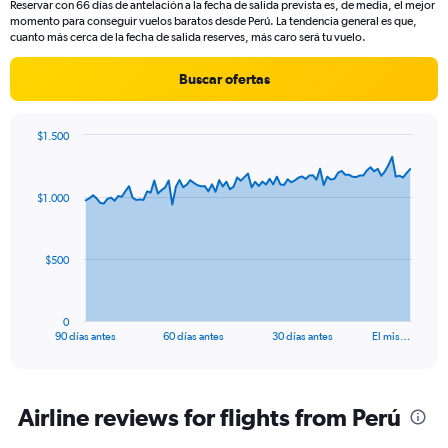
Reservar con 66 días de antelación a la fecha de salida prevista es, de media, el mejor
momento para conseguir vuelos baratos desde Perú. La tendencia general es que,
cuanto más cerca de la fecha de salida reserves, más caro será tu vuelo.
Buscar ofertas
$1.500
Chart
Chart
graphic.
with
91
$1.000
data
points.
The
$500
chart
has
1
0
X
End
90 días antes
60 días antes
30 días antes
El mis…
of
axis
interactive
displaying
chart
categories.
Range:
Airline reviews for flights from Perú
91