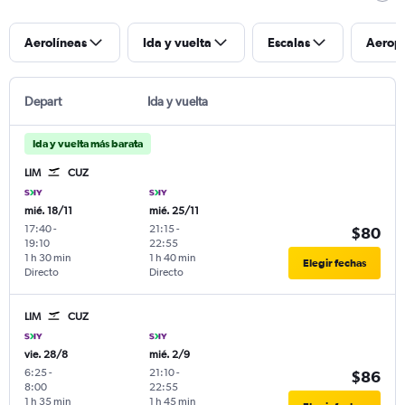
Aerolíneas
Ida y vuelta
Escalas
Aerop
Depart
Ida y vuelta
Ida y vuelta más barata
LIM
CUZ
mié. 18/11
mié. 25/11
17:40
-
21:15
-
$80
19:10
22:55
1 h 30 min
1 h 40 min
Elegir fechas
Directo
Directo
LIM
CUZ
vie. 28/8
mié. 2/9
6:25
-
21:10
-
$86
8:00
22:55
1 h 35 min
1 h 45 min