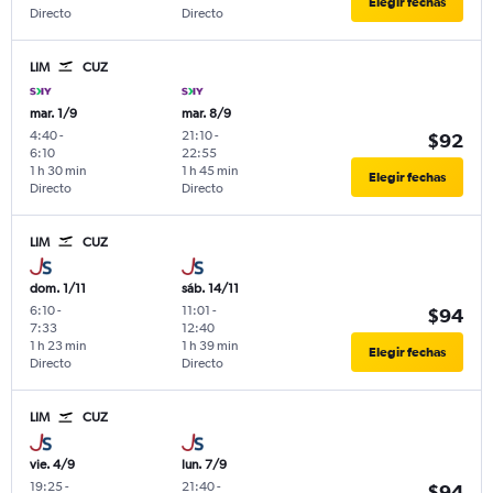
Elegir fechas
Directo
Directo
LIM
CUZ
mar. 1/9
mar. 8/9
4:40
-
21:10
-
$92
6:10
22:55
1 h 30 min
1 h 45 min
Elegir fechas
Directo
Directo
LIM
CUZ
dom. 1/11
sáb. 14/11
6:10
-
11:01
-
$94
7:33
12:40
1 h 23 min
1 h 39 min
Elegir fechas
Directo
Directo
LIM
CUZ
vie. 4/9
lun. 7/9
19:25
-
21:40
-
$94