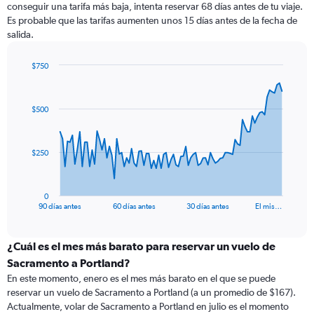
conseguir una tarifa más baja, intenta reservar 68 días antes de tu viaje.
Es probable que las tarifas aumenten unos 15 días antes de la fecha de
salida.
$750
Chart
Chart
graphic.
with
91
$500
data
points.
The
$250
chart
has
1
0
X
End
90 días antes
60 días antes
30 días antes
El mis…
of
axis
interactive
displaying
chart
categories.
¿Cuál es el mes más barato para reservar un vuelo de
Range:
Sacramento a Portland?
91
En este momento, enero es el mes más barato en el que se puede
categories.
reservar un vuelo de Sacramento a Portland (a un promedio de $167).
The
Actualmente, volar de Sacramento a Portland en julio es el momento
chart