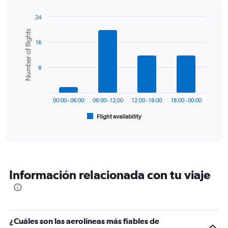
has
1
24
Y
Bar
Chart
Number of flights
graphic.
chart
axis
16
with
displaying
6
values.
bars.
Range:
8
0
The
to
chart
450.
has
00:00 - 06:00
06:00 - 12:00
12:00 - 18:00
18:00 - 00:00
1
Flight availability
X
End
of
axis
interactive
displaying
chart
categories.
Range:
6
Información relacionada con tu viaje
categories.
The
chart
has
1
¿Cuáles son las aerolíneas más fiables de
Y