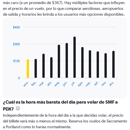
más caro (a un promedio de $367). Hay múltiples factores que influyen
has
en el precio de un vuelo, por lo que comparar aerolíneas, aeropuertos
1
de salida y horarios les brinda a los usuarios más opciones disponibles.
Y
axis
displaying
$450
values.
Bar
Chart
Range:
graphic.
chart
with
0
$300
12
to
bars.
750.
$150
The
chart
has
0
1
ene.
feb.
mar.
abr.
may.
jun.
jul.
ago.
sep.
oct.
nov.
dic.
X
End
of
axis
interactive
displaying
chart
categories.
¿Cuál es la hora más barata del día para volar de SMF a
Range:
PDX?
12
Independientemente de la hora del día a la que decidas volar, el precio
categories.
del billete será más o menos el mismo. Reserva los vuelos de Sacramento
The
a Portland como lo harías normalmente.
chart