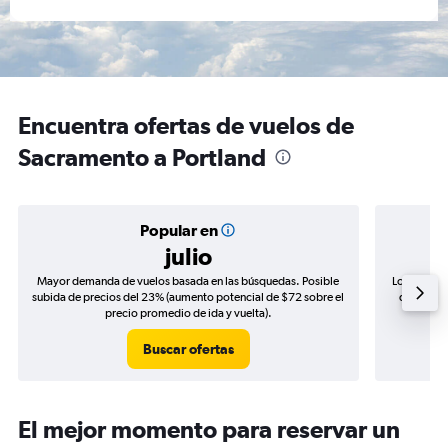
Encuentra ofertas de vuelos de
Sacramento a Portland
Popular en
julio
Mayor demanda de vuelos basada en las búsquedas. Posible
Los precio
subida de precios del 23% (aumento potencial de $72 sobre el
de precio
precio promedio de ida y vuelta).
Buscar ofertas
El mejor momento para reservar un