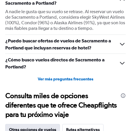
Sacramento a Portland?
axis
displaying
A nadie le gusta que su vuelo se retrase. Al reservar un vuelo
Number
de Sacramento a Portland, considera elegir SkyWest Airlines
of
(100%), Condor (96%) o Alaska Airlines (91%), ya que son los
flights.
más fiables para llegar a tu destino a tiempo.
Range:
0
¿Puedo buscar ofertas de vuelos de Sacramento a
to
Portland que incluyan reservas de hotel?
24.
¿Cómo busco vuelos directos de Sacramento a
Portland?
Ver más preguntas frecuentes
Consulta miles de opciones
diferentes que te ofrece Cheapflights
para tu próximo viaje
Otras opciones de vuelos
Rutas alternativas