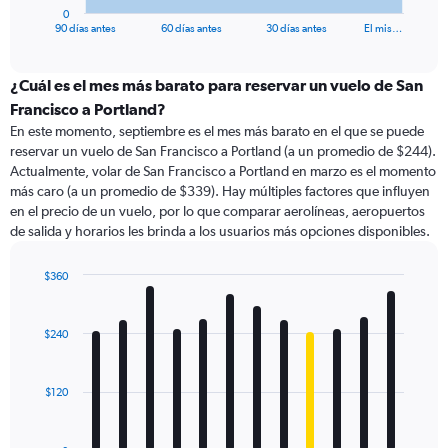
1
0
X
End
90 días antes
60 días antes
30 días antes
El mis…
of
axis
interactive
displaying
chart
categories.
¿Cuál es el mes más barato para reservar un vuelo de San
Range:
Francisco a Portland?
91
En este momento, septiembre es el mes más barato en el que se puede
categories.
reservar un vuelo de San Francisco a Portland (a un promedio de $244).
The
Actualmente, volar de San Francisco a Portland en marzo es el momento
chart
más caro (a un promedio de $339). Hay múltiples factores que influyen
has
en el precio de un vuelo, por lo que comparar aerolíneas, aeropuertos
1
de salida y horarios les brinda a los usuarios más opciones disponibles.
Y
axis
displaying
$360
values.
Bar
Chart
Range:
graphic.
chart
with
0
$240
12
to
bars.
600.
$120
The
chart
has