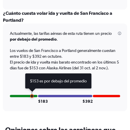
X
interactive
axis
chart
displaying
¿Cuánto cuesta volar ida y vuelta de San Francisco a
categories.
Portland?
Range:
6
Actualmente, las tarifas aéreas de esta ruta tienen un precio
categories.
The
por debajo del promedio
.
chart
has
Los vuelos de San Francisco a Portland generalmente cuestan
2
entre $183 y $392 en octubre.
Y
El precio de ida y vuelta más barato encontrado en los últimos 5
axes
días fue de $153 con Alaska Airlines (del 31 oct. al 2 nov.).
displaying
Avg.
$153 es por debajo del promedio
Price
and
Number
of
$183
$392
flights.
Opiniones sobre las aerolíneas que