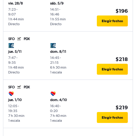
vie. 28/8
sáb. 5/9
7:23
-
14:51
-
$196
9:07
16:46
1 h 44 min
1 h 55 min
Elegir fechas
Directo
Directo
SFO
PDX
jue. 5/11
dom. 8/11
7:47
-
14:45
-
$218
9:35
21:15
1 h 48 min
6 h 30 min
Elegir fechas
Directo
1 escala
SFO
PDX
jue. 1/10
dom. 4/10
12:05
-
16:40
-
$219
19:35
0:20
7 h 30 min
7 h 40 min
Elegir fechas
1 escala
1 escala