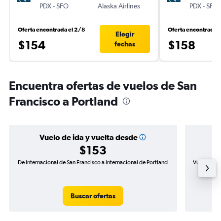
PDX
-
SFO
Alaska Airlines
PDX
-
SFO
Oferta encontrada el 2/8
Oferta encontrada e
Elegir
$154
$158
fechas
Encuentra ofertas de vuelos de San
Francisco a Portland
Vuelo de ida y vuelta desde
$153
De Internacional de San Francisco a Internacional de Portland
Vuelo de id
Buscar ofertas