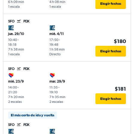
6 h 09 min
4 h 08 min
Elegir fechas
1 escala
1 escala
SFO
PDX
jue. 29/10
mié. 4/11
10:40
-
17:50
-
$180
18:18
19:48
7 h 38 min
1 h 58 min
Elegir fechas
1 escala
Directo
SFO
PDX
mié. 23/9
mar. 29/9
14:00
-
11:35
-
$181
21:20
19:10
7 h 20 min
7 h 35 min
Elegir fechas
2 escalas
2 escalas
El más corto de ida y vuelta
SFO
PDX