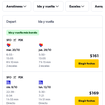
Aerolíneas
Ida y vuelta
Escalas
Aerop
Depart
Ida y vuelta
Ida y vuelta más barata
SFO
PDX
mar. 20/10
jue. 29/10
6:55
-
5:50
-
$161
15:05
13:05
8 h 10 min
7 h 15 min
Elegir fechas
2 escalas
2 escalas
SFO
PDX
vie. 9/10
lun. 12/10
22:39
-
5:30
-
$169
0:34
7:21
1 h 55 min
1 h 51 min
Elegir fechas
Directo
Directo