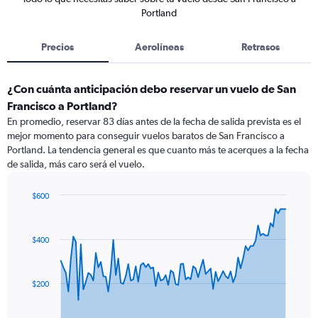
Portland
Precios
Aerolíneas
Retrasos
¿Con cuánta anticipación debo reservar un vuelo de San
Francisco a Portland?
En promedio, reservar 83 días antes de la fecha de salida prevista es el
mejor momento para conseguir vuelos baratos de San Francisco a
Portland. La tendencia general es que cuanto más te acerques a la fecha
de salida, más caro será el vuelo.
$600
Chart
Chart
graphic.
with
91
$400
data
points.
The
$200
chart
has