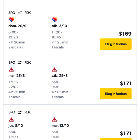
SFO
PDX
dom. 20/9
sáb. 3/10
6:00
-
11:20
-
$169
13:20
18:45
7 h 20 min
7 h 25 min
Elegir fechas
2 escalas
1 escala
SFO
PDX
mar. 25/8
sáb. 29/8
17:36
-
5:30
-
$171
22:02
9:36
4 h 26 min
4 h 06 min
Elegir fechas
1 escala
1 escala
SFO
PDX
jue. 8/10
mar. 13/10
6:00
-
5:30
-
$171
12:09
9:38