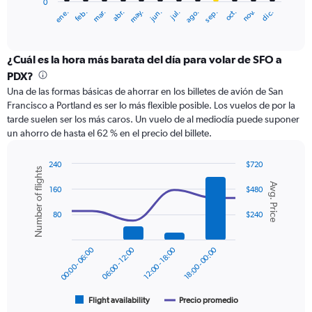
0
1
ene.
feb.
mar.
abr.
may.
jun.
jul.
ago.
sep.
oct.
nov.
dic.
X
End
of
axis
interactive
displaying
chart
categories.
¿Cuál es la hora más barata del día para volar de SFO a
Range:
PDX?
12
Una de las formas básicas de ahorrar en los billetes de avión de San
categories.
Francisco a Portland es ser lo más flexible posible. Los vuelos de por la
The
tarde suelen ser los más caros. Un vuelo de al mediodía puede suponer
chart
un ahorro de hasta el 62 % en el precio del billete.
has
1
Y
240
$720
Number of flights
axis
Combination
Chart
Avg. Price
graphic.
chart
displaying
160
$480
with
values.
2
80
$240
Range:
data
0
series.
to
00:00 - 06:00
06:00 - 12:00
12:00 - 18:00
18:00 - 00:00
360.
The
chart
has
1
Flight availability
Precio promedio
End
of