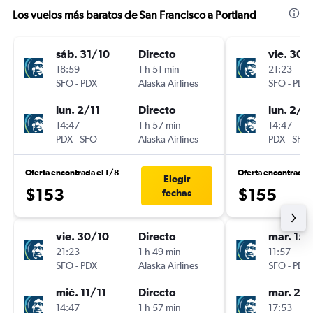
Los vuelos más baratos de San Francisco a Portland
sáb. 31/10
Directo
vie. 30/
18:59
1 h 51 min
21:23
SFO
-
PDX
Alaska Airlines
SFO
-
PDX
lun. 2/11
Directo
lun. 2/11
14:47
1 h 57 min
14:47
PDX
-
SFO
Alaska Airlines
PDX
-
SFO
Oferta encontrada el 1/8
Oferta encontrada e
Elegir
$153
$155
fechas
vie. 30/10
Directo
mar. 15/
21:23
1 h 49 min
11:57
SFO
-
PDX
Alaska Airlines
SFO
-
PDX
mié. 11/11
Directo
mar. 22
14:47
1 h 57 min
17:53