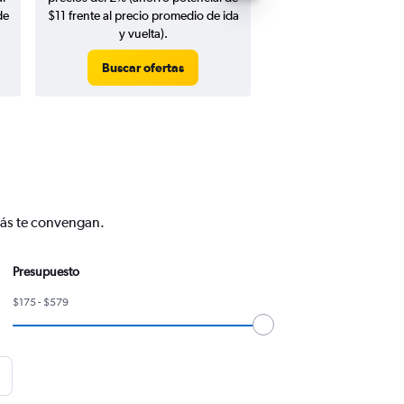
de
$11 frente al precio promedio de ida
y vuelta).
Buscar ofertas
Buscar ofert
más te convengan.
Presupuesto
$175 - $579