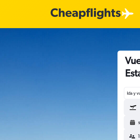
Vue
Est
Ida y v