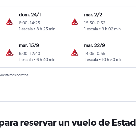
dom. 24/1
mar. 2/2
6:00
-
14:25
15:50
-
0:52
1 escala
8 h 25 min
1 escala
9 h 02 min
mar. 15/9
mar. 22/9
6:00
-
12:40
14:05
-
0:55
1 escala
6 h 40 min
1 escala
10 h 50 min
 vuelta más baratos.
ara reservar un vuelo de Estad