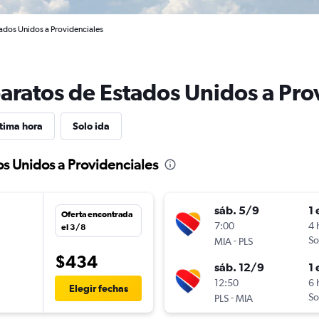
ados Unidos a Providenciales
baratos de Estados Unidos a Pro
tima hora
Solo ida
os Unidos a Providenciales
sáb. 5/9
1 
Oferta encontrada
n
7:00
4 
el 3/8
-
So
MIA
PLS
$434
sáb. 12/9
1 
n
12:50
6 
Elegir fechas
-
So
PLS
MIA