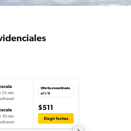
videnciales
escala
vie. 6/11
Oferta encontrada
h 55 min
7:05
el 1/8
uthwest
-
MIA
PLS
$511
escala
dom. 8/11
h 30 min
14:40
Elegir fechas
uthwest
-
PLS
MIA