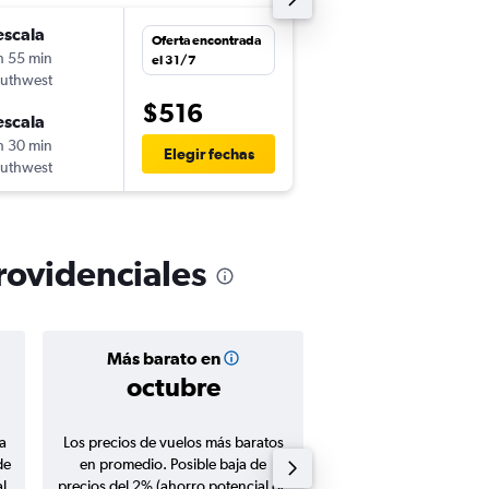
escala
lun. 17/8
Oferta encontrada
h 55 min
14:00
el 31/7
uthwest
-
MIA
PLS
$516
escala
dom. 23/8
h 30 min
11:30
Elegir fechas
uthwest
-
PLS
MIA
rovidenciales
Más barato en
Precio prom
octubre
$599
a
Los precios de vuelos más baratos
Promedio de vuelos de 
de
en promedio. Posible baja de
en agosto 20
l
precios del 2% (ahorro potencial de