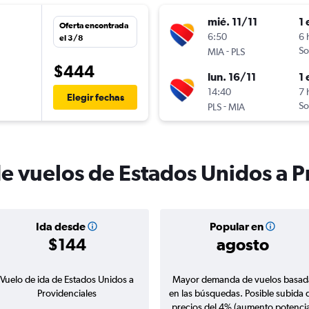
mié. 11/11
1 
Oferta encontrada
6:50
6 
el 3/8
-
So
MIA
PLS
$444
lun. 16/11
1 
14:40
7 
Elegir fechas
-
So
PLS
MIA
de vuelos de Estados Unidos a P
Ida desde
Popular en
$144
agosto
Vuelo de ida de Estados Unidos a
Mayor demanda de vuelos basad
Providenciales
en las búsquedas. Posible subida 
precios del 4% (aumento potencia