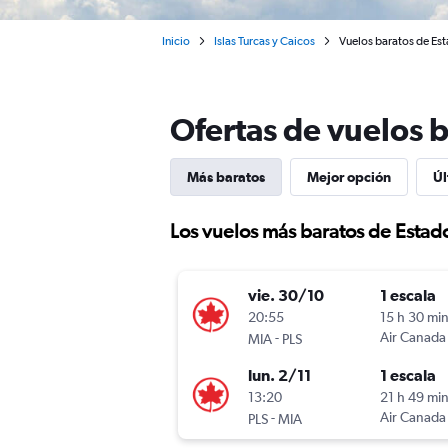
Inicio
Islas Turcas y Caicos
Vuelos baratos de Est
Ofertas de vuelos 
Más baratos
Mejor opción
Úl
Los vuelos más baratos de Estad
vie. 30/10
1 escala
20:55
15 h 30 mi
-
Air Canada
MIA
PLS
lun. 2/11
1 escala
13:20
21 h 49 mi
-
Air Canada
PLS
MIA