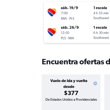
sáb. 19/9
1 escala
7:00
4 h 55 min
-
Southwest
MIA
PLS
sáb. 26/9
1 escala
12:50
6 h 30 min
-
Southwest
PLS
MIA
Encuentra ofertas 
Vuelo de ida y vuelta
desde
$377
De Estados Unidos a Providenciales