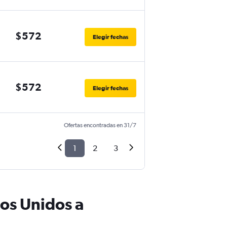
$572
Elegir fechas
$572
Elegir fechas
Ofertas encontradas en 31/7
1
2
3
os Unidos a