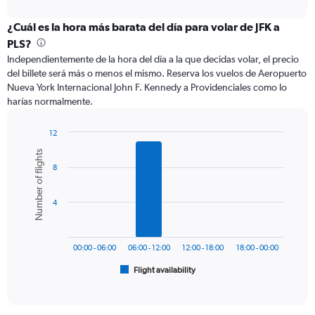
interactive
displaying
chart
categories.
¿Cuál es la hora más barata del día para volar de JFK a
Range:
PLS?
12
Independientemente de la hora del día a la que decidas volar, el precio
categories.
del billete será más o menos el mismo. Reserva los vuelos de Aeropuerto
The
Nueva York Internacional John F. Kennedy a Providenciales como lo
chart
harías normalmente.
has
1
Y
12
axis
Bar
Chart
Number of flights
graphic.
chart
displaying
8
with
values.
6
Range:
bars.
0
4
to
The
750.
chart
has
00:00 - 06:00
06:00 - 12:00
12:00 - 18:00
18:00 - 00:00
1
Flight availability
X
End
of
axis
interactive
displaying
chart
categories.