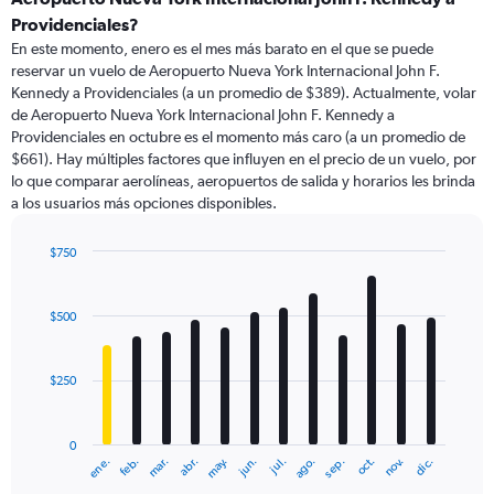
91
Providenciales?
categories.
En este momento, enero es el mes más barato en el que se puede
The
reservar un vuelo de Aeropuerto Nueva York Internacional John F.
chart
Kennedy a Providenciales (a un promedio de $389). Actualmente, volar
has
de Aeropuerto Nueva York Internacional John F. Kennedy a
1
Y
Providenciales en octubre es el momento más caro (a un promedio de
axis
$661). Hay múltiples factores que influyen en el precio de un vuelo, por
displaying
lo que comparar aerolíneas, aeropuertos de salida y horarios les brinda
values.
a los usuarios más opciones disponibles.
Range:
0
$750
to
Bar
Chart
1200.
graphic.
chart
with
$500
12
bars.
$250
The
chart
has
0
1
ene.
abr.
jul.
oct.
mar.
jun.
sep.
dic.
feb.
may.
ago.
nov.
X
End
of
axis