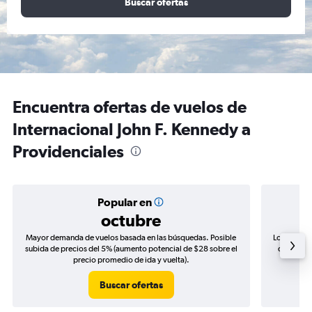
Buscar ofertas
Encuentra ofertas de vuelos de
Internacional John F. Kennedy a
Providenciales
Popular en
octubre
Mayor demanda de vuelos basada en las búsquedas. Posible
Los precio
subida de precios del 5% (aumento potencial de $28 sobre el
de precio
precio promedio de ida y vuelta).
Buscar ofertas