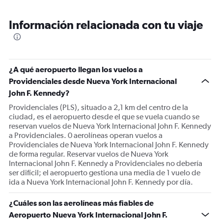
Range:
6
Información relacionada con tu viaje
categories.
The
chart
has
1
¿A qué aeropuerto llegan los vuelos a
Y
Providenciales desde Nueva York Internacional
axis
displaying
John F. Kennedy?
Number
Providenciales (PLS), situado a 2,1 km del centro de la
of
ciudad, es el aeropuerto desde el que se vuela cuando se
flights.
reservan vuelos de Nueva York Internacional John F. Kennedy
Range:
a Providenciales. 0 aerolíneas operan vuelos a
0
Providenciales de Nueva York Internacional John F. Kennedy
to
de forma regular. Reservar vuelos de Nueva York
12.
Internacional John F. Kennedy a Providenciales no debería
ser difícil; el aeropuerto gestiona una media de 1 vuelo de
ida a Nueva York Internacional John F. Kennedy por día.
¿Cuáles son las aerolíneas más fiables de
Aeropuerto Nueva York Internacional John F.