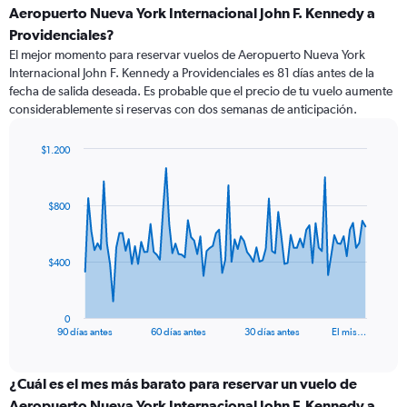
Aeropuerto Nueva York Internacional John F. Kennedy a
Providenciales?
El mejor momento para reservar vuelos de Aeropuerto Nueva York
Internacional John F. Kennedy a Providenciales es 81 días antes de la
fecha de salida deseada. Es probable que el precio de tu vuelo aumente
considerablemente si reservas con dos semanas de anticipación.
$1.200
Chart
Chart
graphic.
with
91
$800
data
points.
The
$400
chart
has
1
0
X
End
90 días antes
60 días antes
30 días antes
El mis…
of
axis
interactive
displaying
chart
categories.
¿Cuál es el mes más barato para reservar un vuelo de
Range:
Aeropuerto Nueva York Internacional John F. Kennedy a