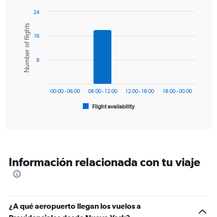
has
24
1
Bar
Chart
Number of flights
Y
graphic.
chart
axis
16
with
6
displaying
bars.
values.
8
Range:
The
0
chart
to
has
750.
00:00 - 06:00
06:00 - 12:00
12:00 - 18:00
18:00 - 00:00
1
Flight availability
X
End
of
axis
interactive
displaying
chart
categories.
Range:
6
Información relacionada con tu viaje
categories.
The
chart
has
1
¿A qué aeropuerto llegan los vuelos a
Y