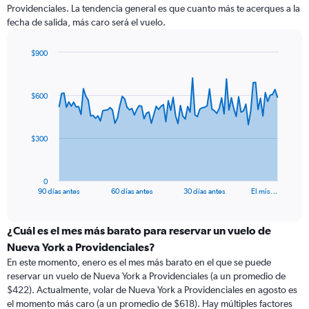
Providenciales. La tendencia general es que cuanto más te acerques a la
fecha de salida, más caro será el vuelo.
$900
Chart
Chart
graphic.
with
91
$600
data
points.
The
$300
chart
has
1
0
X
End
90 días antes
60 días antes
30 días antes
El mis…
of
axis
interactive
displaying
chart
categories.
¿Cuál es el mes más barato para reservar un vuelo de
Range:
Nueva York a Providenciales?
91
En este momento, enero es el mes más barato en el que se puede
categories.
reservar un vuelo de Nueva York a Providenciales (a un promedio de
The
$422). Actualmente, volar de Nueva York a Providenciales en agosto es
chart
el momento más caro (a un promedio de $618). Hay múltiples factores
has