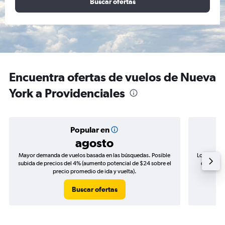
Buscar ofertas
Encuentra ofertas de vuelos de Nueva
York a Providenciales
Popular en
agosto
Mayor demanda de vuelos basada en las búsquedas. Posible
Los precio
subida de precios del 4% (aumento potencial de $24 sobre el
de precio
precio promedio de ida y vuelta).
Buscar ofertas