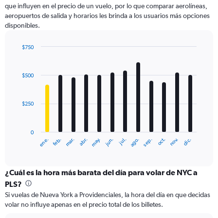
que influyen en el precio de un vuelo, por lo que comparar aerolíneas,
1
aeropuertos de salida y horarios les brinda a los usuarios más opciones
Y
disponibles.
axis
displaying
values.
$750
Range:
Bar
Chart
0
graphic.
chart
with
to
$500
12
900.
bars.
$250
The
chart
has
0
1
ene.
abr.
jul.
oct.
mar.
jun.
sep.
dic.
feb.
may.
ago.
nov.
X
End
of
axis
interactive
displaying
chart
categories.
¿Cuál es la hora más barata del día para volar de NYC a
Range:
PLS?
12
Si vuelas de Nueva York a Providenciales, la hora del día en que decidas
categories.
volar no influye apenas en el precio total de los billetes.
The
chart