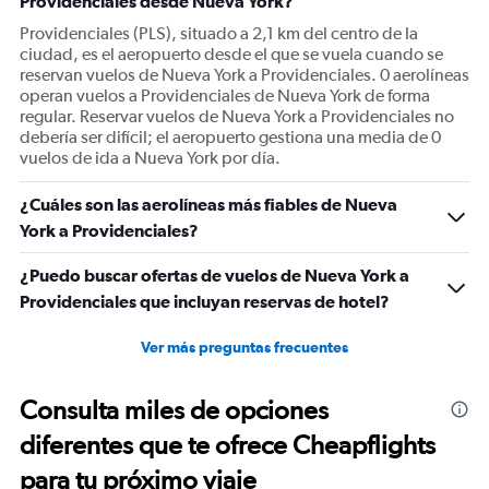
Providenciales desde Nueva York?
axis
displaying
Providenciales (PLS), situado a 2,1 km del centro de la
Number
ciudad, es el aeropuerto desde el que se vuela cuando se
of
reservan vuelos de Nueva York a Providenciales. 0 aerolíneas
flights.
operan vuelos a Providenciales de Nueva York de forma
Range:
regular. Reservar vuelos de Nueva York a Providenciales no
0
debería ser difícil; el aeropuerto gestiona una media de 0
to
vuelos de ida a Nueva York por día.
24.
¿Cuáles son las aerolíneas más fiables de Nueva
York a Providenciales?
¿Puedo buscar ofertas de vuelos de Nueva York a
Providenciales que incluyan reservas de hotel?
Ver más preguntas frecuentes
Consulta miles de opciones
diferentes que te ofrece Cheapflights
para tu próximo viaje