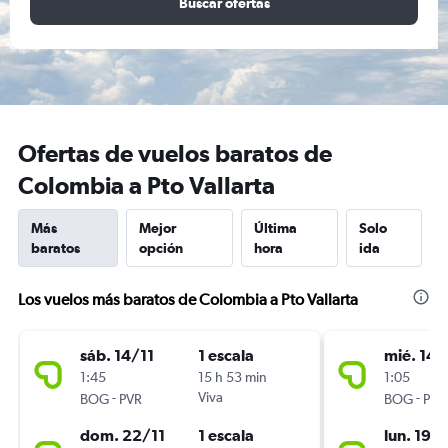
Buscar ofertas
Ofertas de vuelos baratos de
Colombia a Pto Vallarta
Más
Mejor
Última
Solo
baratos
opción
hora
ida
Los vuelos más baratos de Colombia a Pto Vallarta
sáb. 14/11
1 escala
mié. 14/
1:45
15 h 53 min
1:05
-
Viva
-
BOG
PVR
BOG
PVR
dom. 22/11
1 escala
lun. 19/