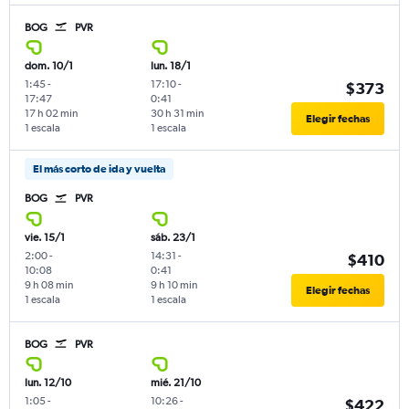
BOG
PVR
dom. 10/1
lun. 18/1
1:45
-
17:10
-
$373
17:47
0:41
17 h 02 min
30 h 31 min
Elegir fechas
1 escala
1 escala
El más corto de ida y vuelta
BOG
PVR
vie. 15/1
sáb. 23/1
2:00
-
14:31
-
$410
10:08
0:41
9 h 08 min
9 h 10 min
Elegir fechas
1 escala
1 escala
BOG
PVR
lun. 12/10
mié. 21/10
1:05
-
10:26
-
$422