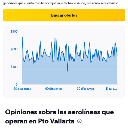
chart
general es que cuanto más te acerques a la fecha de salida, más caro será el vuelo.
has
1
Buscar ofertas
Y
axis
displaying
$900
values.
Chart
Chart
Range:
graphic.
with
0
91
$600
to
data
points.
750.
The
$300
chart
has
1
0
X
End
90 días antes
60 días antes
30 días antes
El mis…
of
axis
interactive
displaying
chart
categories.
Range:
Opiniones sobre las aerolíneas que
91
operan en Pto Vallarta
categories.
The