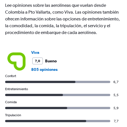
chart
Lee opiniones sobre las aerolíneas que vuelan desde
has
Colombia a Pto Vallarta, como Viva. Las opiniones también
1
ofrecen información sobre las opciones de entretenimiento,
Y
axis
la comodidad, la comida, la tripulación, el servicio y el
displaying
procedimiento de embarque de cada aerolínea.
values.
Range:
0
to
Viva
900.
Bueno
7,0
805 opiniones
Confort
6,7
Entretenimiento
5,5
Comida
5,9
Tripulación
7,7