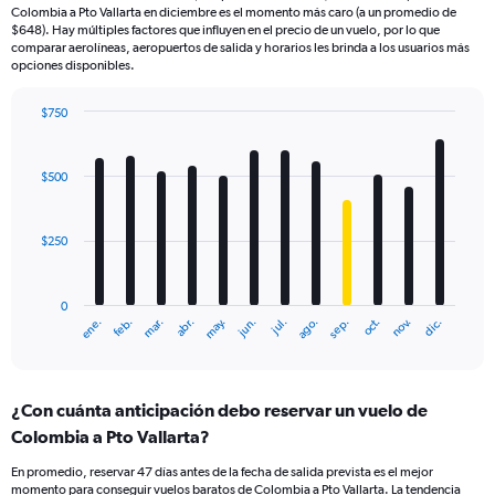
Colombia a Pto Vallarta en diciembre es el momento más caro (a un promedio de
$648). Hay múltiples factores que influyen en el precio de un vuelo, por lo que
comparar aerolíneas, aeropuertos de salida y horarios les brinda a los usuarios más
opciones disponibles.
$750
Bar
Chart
graphic.
chart
with
$500
12
bars.
$250
The
chart
has
0
1
ene.
feb.
mar.
abr.
may.
jun.
jul.
ago.
sep.
oct.
nov.
dic.
X
End
of
axis
interactive
displaying
chart
categories.
¿Con cuánta anticipación debo reservar un vuelo de
Range:
Colombia a Pto Vallarta?
12
categories.
En promedio, reservar 47 días antes de la fecha de salida prevista es el mejor
The
momento para conseguir vuelos baratos de Colombia a Pto Vallarta. La tendencia