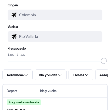
Origen
Vuela a
Presupuesto
$307 - $1.237
Aerolíneas
Ida y vuelta
Escalas
Aerop
Depart
Ida y vuelta
Ida y vuelta más barata