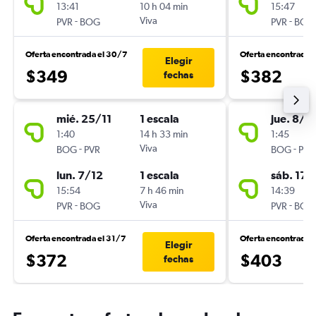
13:41
10 h 04 min
15:47
-
Viva
-
PVR
BOG
PVR
BOG
Oferta encontrada el 30/7
Oferta encontrada 
Elegir
$349
$382
fechas
mié. 25/11
1 escala
jue. 8/1
1:40
14 h 33 min
1:45
-
Viva
-
BOG
PVR
BOG
PVR
lun. 7/12
1 escala
sáb. 17/
15:54
7 h 46 min
14:39
-
Viva
-
PVR
BOG
PVR
BOG
Oferta encontrada el 31/7
Oferta encontrada 
Elegir
$372
$403
fechas