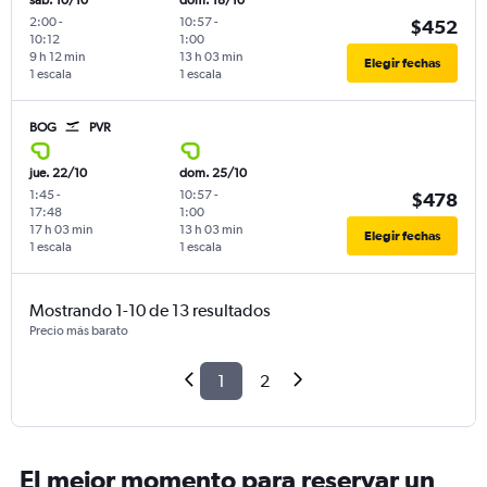
sáb. 10/10
dom. 18/10
2:00
-
10:57
-
$452
10:12
1:00
9 h 12 min
13 h 03 min
Elegir fechas
1 escala
1 escala
BOG
PVR
jue. 22/10
dom. 25/10
1:45
-
10:57
-
$478
17:48
1:00
17 h 03 min
13 h 03 min
Elegir fechas
1 escala
1 escala
Mostrando 1-10 de 13 resultados
Precio más barato
1
2
El mejor momento para reservar un