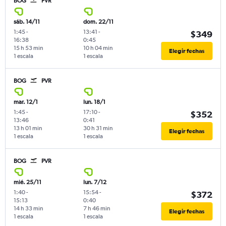
BOG
PVR
sáb. 14/11
dom. 22/11
1:45
-
13:41
-
$349
16:38
0:45
15 h 53 min
10 h 04 min
Elegir fechas
1 escala
1 escala
BOG
PVR
mar. 12/1
lun. 18/1
1:45
-
17:10
-
$352
13:46
0:41
13 h 01 min
30 h 31 min
Elegir fechas
1 escala
1 escala
BOG
PVR
mié. 25/11
lun. 7/12
1:40
-
15:54
-
$372
15:13
0:40
14 h 33 min
7 h 46 min
Elegir fechas
1 escala
1 escala