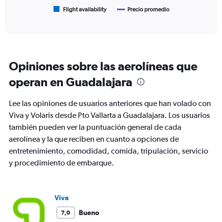
has
1
Flight availability
Precio promedio
End
of
X
interactive
axis
chart
displaying
categories.
Range:
Opiniones sobre las aerolíneas que
6
categories.
operan en Guadalajara
The
chart
Lee las opiniones de usuarios anteriores que han volado con
has
2
Viva y Volaris desde Pto Vallarta a Guadalajara. Los usuarios
Y
también pueden ver la puntuación general de cada
axes
aerolínea y la que reciben en cuanto a opciones de
displaying
entretenimiento, comodidad, comida, tripulación, servicio
Avg.
Price
y procedimiento de embarque.
and
Number
of
flights.
Viva
Bueno
7,0