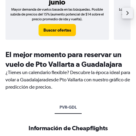
junio
Mayor demanda de vuelos basada en las búsquedas. Posible
Los precio
subida de precios del 15% (aumento potencial de $14 sobre el
de precio
precio promedio de ida y vuelta).
Buscar ofertas
El mejor momento para reservar un
vuelo de Pto Vallarta a Guadalajara
¿Tienes un calendario flexible? Descubre la época ideal para
volar a Guadalajaradesde Pto Vallarta con nuestro gráfico de
predicción de precios.
PVR-GDL
Información de Cheapflights