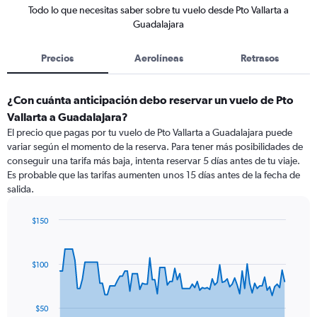
Todo lo que necesitas saber sobre tu vuelo desde Pto Vallarta a
Guadalajara
Precios
Aerolíneas
Retrasos
¿Con cuánta anticipación debo reservar un vuelo de Pto
Vallarta a Guadalajara?
El precio que pagas por tu vuelo de Pto Vallarta a Guadalajara puede
variar según el momento de la reserva. Para tener más posibilidades de
conseguir una tarifa más baja, intenta reservar 5 días antes de tu viaje.
Es probable que las tarifas aumenten unos 15 días antes de la fecha de
salida.
$150
Chart
Chart
graphic.
with
91
$100
data
points.
The
$50