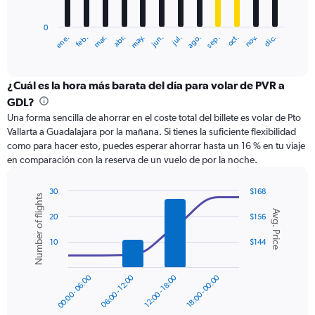
chart
has
0
1
ene.
feb.
mar.
abr.
may.
jun.
jul.
ago.
sep.
oct.
nov.
dic.
X
End
of
axis
interactive
displaying
chart
categories.
¿Cuál es la hora más barata del día para volar de PVR a
Range:
GDL?
12
Una forma sencilla de ahorrar en el coste total del billete es volar de Pto
categories.
Vallarta a Guadalajara por la mañana. Si tienes la suficiente flexibilidad
The
como para hacer esto, puedes esperar ahorrar hasta un 16 % en tu viaje
chart
en comparación con la reserva de un vuelo de por la noche.
has
1
Y
30
$168
Number of flights
axis
Combination
Chart
Avg. Price
graphic.
chart
displaying
20
$156
with
values.
2
10
$144
Range:
data
0
series.
to
00:00 - 06:00
06:00 - 12:00
12:00 - 18:00
18:00 - 00:00
120.
The
chart