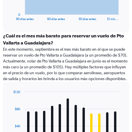
chart
has
1
0
X
End
90 días antes
60 días antes
30 días antes
El mis…
of
axis
interactive
displaying
chart
categories.
¿Cuál es el mes más barato para reservar un vuelo de Pto
Range:
Vallarta a Guadalajara?
91
En este momento, septiembre es el mes más barato en el que se puede
categories.
reservar un vuelo de Pto Vallarta a Guadalajara (a un promedio de $70).
The
Actualmente, volar de Pto Vallarta a Guadalajara en junio es el momento
chart
más caro (a un promedio de $105). Hay múltiples factores que influyen
has
en el precio de un vuelo, por lo que comparar aerolíneas, aeropuertos
1
de salida y horarios les brinda a los usuarios más opciones disponibles.
Y
axis
displaying
$120
values.
Bar
Chart
Range:
graphic.
chart
with
0
$80
12
to
bars.
150.
$40
The