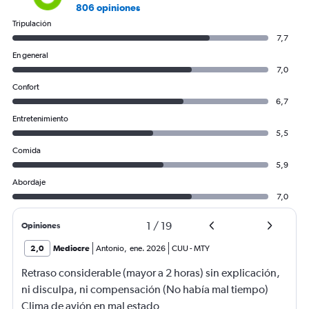
806 opiniones
Tripulación
7,7
En general
7,0
Confort
6,7
Entretenimiento
5,5
Comida
5,9
Abordaje
7,0
1
/
19
Opiniones
2,0
Mediocre
Antonio
,
ene. 2026
CUU
-
MTY
Retraso considerable (mayor a 2 horas) sin explicación,
ni disculpa, ni compensación (No había mal tiempo)
Clima de avión en mal estado