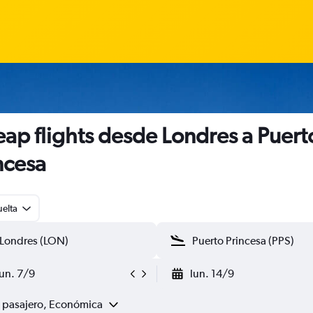
ap flights desde Londres a Puert
ncesa
uelta
lun. 7/9
lun. 14/9
1 pasajero, Económica