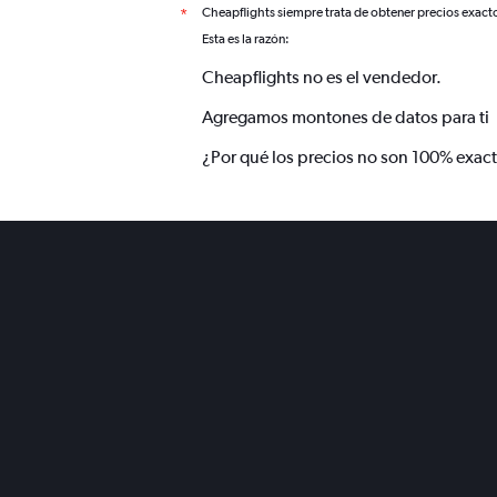
Cheapflights siempre trata de obtener precios exact
*
Esta es la razón:
Cheapflights no es el vendedor.
Agregamos montones de datos para ti
¿Por qué los precios no son 100% exac