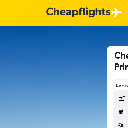
Che
Pri
Ida y v