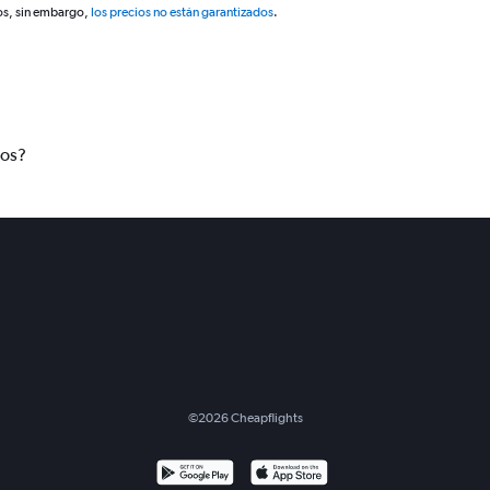
os, sin embargo,
los precios no están garantizados
.
tos?
©
2026
Cheapflights