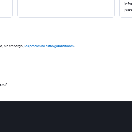
info
pued
os, sin embargo,
los precios no están garantizados
.
tos?