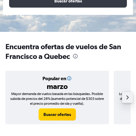
Buscar ofertas
Encuentra ofertas de vuelos de San
Francisco a Quebec
Popular en
marzo
Mayor demanda de vuelos basada en las búsquedas. Posible
Los precio
subida de precios del 28% (aumento potencial de $303 sobre
de precios
el precio promedio de ida y vuelta).
Buscar ofertas