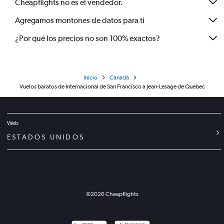
Cheapflights no es el vendedor.
Agregamos montones de datos para ti
¿Por qué los precios no son 100% exactos?
Inicio
Canadá
Vuelos baratos de Internacional de San Francisco a Jean-Lesage de Quebec
Web
ESTADOS UNIDOS
©
2026
Cheapflights