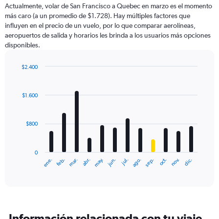
Actualmente, volar de San Francisco a Quebec en marzo es el momento
más caro (a un promedio de $1.728). Hay múltiples factores que
influyen en el precio de un vuelo, por lo que comparar aerolíneas,
aeropuertos de salida y horarios les brinda a los usuarios más opciones
disponibles.
$2.400
Bar
Chart
graphic.
chart
with
$1.600
12
bars.
$800
The
chart
has
0
1
ene.
feb.
mar.
abr.
may.
jun.
jul.
ago.
sep.
oct.
nov.
dic.
X
End
of
axis
interactive
displaying
chart
categories.
Range:
12
Información relacionada con tu viaje