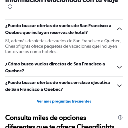
categories.
The
chart
has
1
¿Puedo buscar ofertas de vuelos de San Francisco a
Y
Quebec que incluyan reservas de hotel?
axis
displaying
Sí, además de ofertas de vuelos de San Francisco a Quebec,
values.
Cheapflights ofrece paquetes de vacaciones que incluyen
Range:
tanto vuelos como hoteles.
0
to
¿Cómo busco vuelos directos de San Francisco a
2400.
Quebec?
¿Puedo buscar ofertas de vuelos en clase ejecutiva
de San Francisco a Quebec?
Ver más preguntas frecuentes
Consulta miles de opciones
diferentes que te ofrece Cheapflights