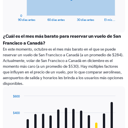
chart
has
1
0
X
End
90 días antes
60 días antes
30 días antes
El mis…
of
axis
interactive
displaying
chart
categories.
¿Cuál es el mes más barato para reservar un vuelo de San
Range:
Francisco a Canadá?
91
En este momento, octubre es el mes más barato en el que se puede
categories.
reservar un vuelo de San Francisco a Canadá (a un promedio de $284).
The
Actualmente, volar de San Francisco a Canadá en diciembre es el
chart
momento más caro (a un promedio de $530). Hay múltiples factores
has
que influyen en el precio de un vuelo, por lo que comparar aerolíneas,
1
aeropuertos de salida y horarios les brinda a los usuarios más opciones
Y
disponibles.
axis
displaying
values.
$600
Range:
Bar
Chart
0
graphic.
chart
with
to
$400
12
1200.
bars.