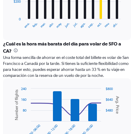
$200
The
chart
has
0
1
ene.
abr.
jul.
oct.
mar.
jun.
sep.
dic.
feb.
may.
ago.
nov.
X
End
of
axis
interactive
displaying
chart
categories.
¿Cuál es la hora más barata del día para volar de SFO a
Range:
CA?
12
Una forma sencilla de ahorrar en el coste total del billete es volar de San
categories.
Francisco a Canadá por la tarde. Si tienes la suficiente flexibilidad como
The
para hacer esto, puedes esperar ahorrar hasta un 33 % en tu viaje en
chart
comparación con la reserva de un vuelo de por la noche.
has
1
Y
240
$800
Number of flights
axis
Combination
Chart
Avg. Price
graphic.
chart
displaying
160
$640
with
values.
2
80
$480
Range:
data
0
series.
to
00:00 - 06:00
06:00 - 12:00
12:00 - 18:00
18:00 - 00:00
600.
The