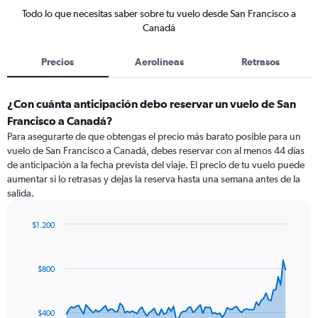
Todo lo que necesitas saber sobre tu vuelo desde San Francisco a
Canadá
Precios
Aerolíneas
Retrasos
¿Con cuánta anticipación debo reservar un vuelo de San
Francisco a Canadá?
Para asegurarte de que obtengas el precio más barato posible para un
vuelo de San Francisco a Canadá, debes reservar con al menos 44 días
de anticipación a la fecha prevista del viaje. El precio de tu vuelo puede
aumentar si lo retrasas y dejas la reserva hasta una semana antes de la
salida.
$1.200
Chart
Chart
graphic.
with
91
$800
data
points.
The
$400