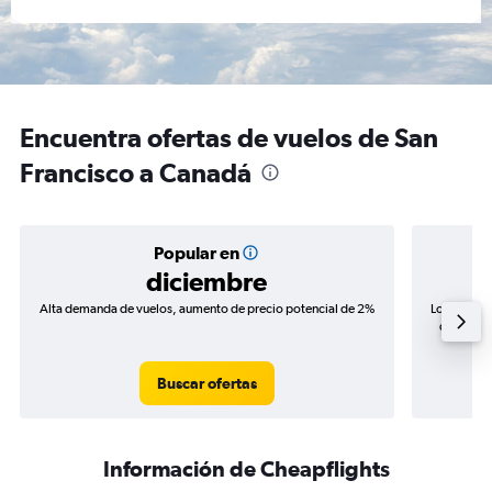
Encuentra ofertas de vuelos de San
Francisco a Canadá
Popular en
diciembre
Alta demanda de vuelos, aumento de precio potencial de 2%
Los precio
de precio
Buscar ofertas
Información de Cheapflights