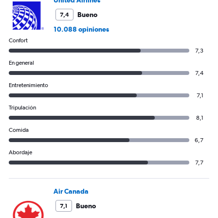
United Airlines
Bueno
7,4
10.088 opiniones
Confort
7,3
En general
7,4
Entretenimiento
7,1
Tripulación
8,1
Comida
6,7
Abordaje
7,7
Air Canada
Bueno
7,1