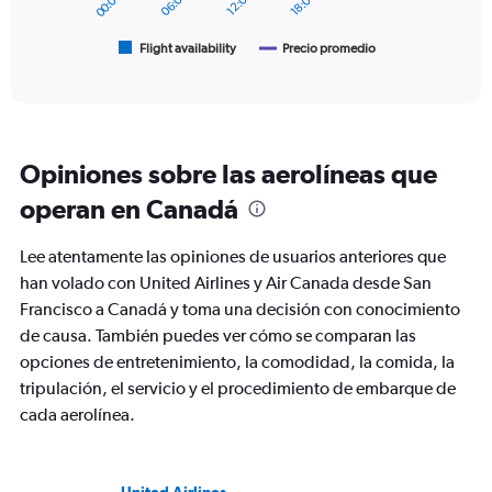
chart
has
1
Flight availability
Precio promedio
End
of
X
interactive
axis
chart
displaying
categories.
Range:
Opiniones sobre las aerolíneas que
6
categories.
operan en Canadá
The
chart
Lee atentamente las opiniones de usuarios anteriores que
has
2
han volado con United Airlines y Air Canada desde San
Y
Francisco a Canadá y toma una decisión con conocimiento
axes
de causa. También puedes ver cómo se comparan las
displaying
opciones de entretenimiento, la comodidad, la comida, la
Avg.
Price
tripulación, el servicio y el procedimiento de embarque de
and
cada aerolínea.
Number
of
flights.