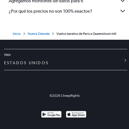
Agregamos montones de datos para ti
¿Por qué los precios no son 100% exactos?
Inicio
Nueva Zelanda
Vuelos baratos de París a Queenstown Intl
Web
ESTADOS UNIDOS
©
2026
Cheapflights