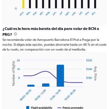
chart
has
0
1
ene.
feb.
mar.
abr.
may.
jun.
jul.
ago.
sep.
oct.
nov.
dic.
X
End
of
axis
interactive
displaying
chart
categories.
¿Cuál es la hora más barata del día para volar de BCN a
Range:
PRG?
12
Se recomienda volar de Aeropuerto Barcelona-El Prat a Praga por la
categories.
noche. Si eliges esta opción, puedes ahorrarte hasta un 46 % en el coste
The
de tu vuelo, en comparación con un vuelo de al mediodía.
chart
has
1
24
$320
Number of flights
Y
Combination
Chart
Avg. Price
graphic.
chart
axis
16
$240
with
displaying
2
8
$160
values.
data
Range:
series.
0
00:00 - 06:00
06:00 - 12:00
12:00 - 18:00
18:00 - 00:00
to
The
300.
chart
has
1
Flight availability
Precio promedio
End