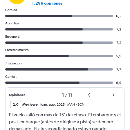
1.296 opiniones
Comida
6,2
Abordaje
7,2
En general
7,2
Entretenimiento
5,9
Tripulación
7,7
Confort
6,9
1
/
11
Opiniones
2,0
Mediocre
Joan
,
ago. 2025
MAH
-
BCN
El vuelo salió con más de 15' de retraso. El embarque y el
post-embarque (antes de dirigirse a pista) se demoró
demasiado. El aire acondicionado estuvo parado