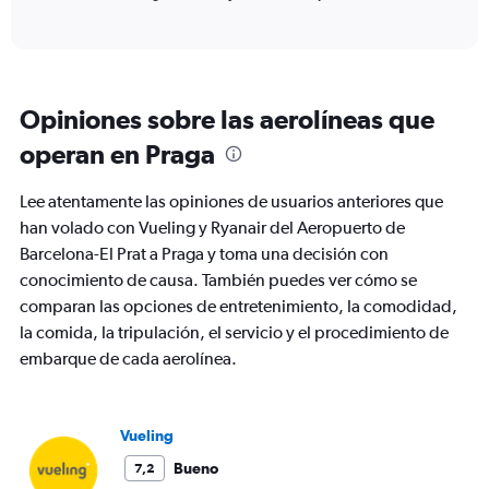
of
X
interactive
axis
chart
displaying
categories.
Range:
Opiniones sobre las aerolíneas que
6
categories.
operan en Praga
The
chart
Lee atentamente las opiniones de usuarios anteriores que
has
2
han volado con Vueling y Ryanair del Aeropuerto de
Y
Barcelona-El Prat a Praga y toma una decisión con
axes
conocimiento de causa. También puedes ver cómo se
displaying
comparan las opciones de entretenimiento, la comodidad,
Avg.
Price
la comida, la tripulación, el servicio y el procedimiento de
and
embarque de cada aerolínea.
Number
of
flights.
Vueling
Bueno
7,2