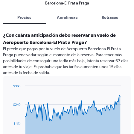
Barcelona-El Prat a Praga
Precios
Aerolíneas
Retrasos
¿Con cuánta anticipación debo reservar un vuelo de
Aeropuerto Barcelona-El Prat a Praga?
El precio que pagas por tu vuelo de Aeropuerto Barcelona-El Prat a
Praga puede variar según el momento de la reserva. Para tener más
posibilidades de conseguir una tarifa más baja, intenta reservar 67 días
antes de tu viaje. Es probable que las tarifas aumenten unos 15 días
antes de la fecha de salida.
$360
Chart
Chart
graphic.
with
91
$240
data
points.
The
$120
chart