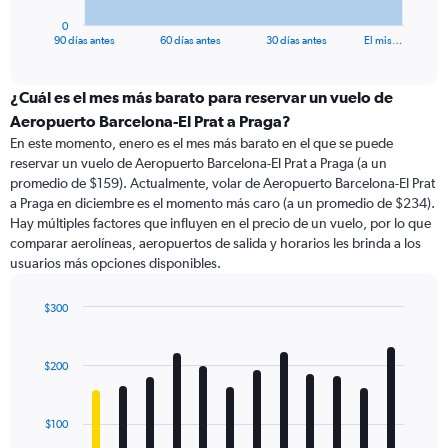
has
1
0
X
End
90 días antes
60 días antes
30 días antes
El mis…
of
axis
interactive
displaying
chart
categories.
¿Cuál es el mes más barato para reservar un vuelo de
Range:
Aeropuerto Barcelona-El Prat a Praga?
91
En este momento, enero es el mes más barato en el que se puede
categories.
reservar un vuelo de Aeropuerto Barcelona-El Prat a Praga (a un
The
promedio de $159). Actualmente, volar de Aeropuerto Barcelona-El Prat
chart
a Praga en diciembre es el momento más caro (a un promedio de $234).
has
Hay múltiples factores que influyen en el precio de un vuelo, por lo que
1
comparar aerolíneas, aeropuertos de salida y horarios les brinda a los
Y
usuarios más opciones disponibles.
axis
displaying
values.
$300
Range:
Bar
Chart
0
graphic.
chart
with
to
$200
12
360.
bars.
$100
The