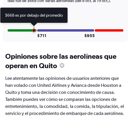
días fue de $668 con Varias aerolíneas (del 8 oct. al 19 oct.).
displaying
Number
of
$668 es por debajo del promedio
flights.
Range:
0
to
$711
$955
15.
Opiniones sobre las aerolíneas que
operan en Quito
Lee atentamente las opiniones de usuarios anteriores que
han volado con United Airlines y Avianca desde Houston a
Quito y toma una decisión con conocimiento de causa.
También puedes ver cómo se comparan las opciones de
entretenimiento, la comodidad, la comida, la tripulación, el
servicio y el procedimiento de embarque de cada aerolínea.