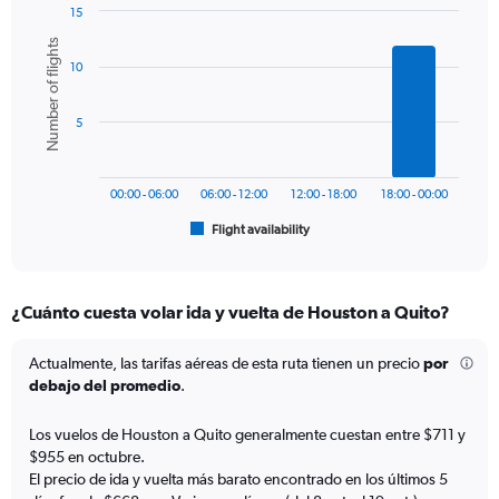
15
Y
Bar
Chart
axis
Number of flights
graphic.
chart
displaying
10
with
values.
6
Range:
bars.
0
5
to
The
1200.
chart
has
00:00 - 06:00
06:00 - 12:00
12:00 - 18:00
18:00 - 00:00
1
Flight availability
X
End
of
axis
interactive
displaying
chart
categories.
¿Cuánto cuesta volar ida y vuelta de Houston a Quito?
Range:
6
categories.
Actualmente, las tarifas aéreas de esta ruta tienen un precio
por
The
debajo del promedio
.
chart
has
Los vuelos de Houston a Quito generalmente cuestan entre $711 y
1
$955 en octubre.
Y
El precio de ida y vuelta más barato encontrado en los últimos 5
axis