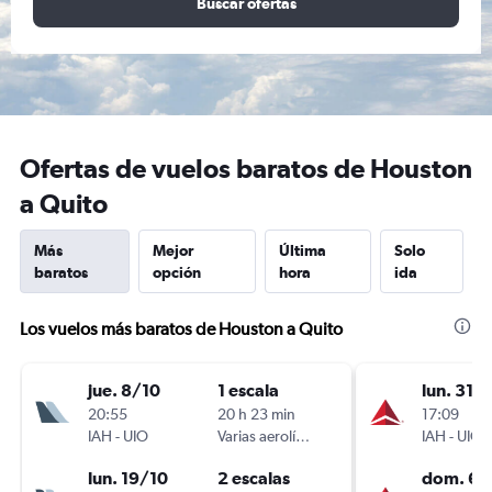
Buscar ofertas
Ofertas de vuelos baratos de Houston
a Quito
Más
Mejor
Última
Solo
baratos
opción
hora
ida
Los vuelos más baratos de Houston a Quito
jue. 8/10
1 escala
lun. 31/
20:55
20 h 23 min
17:09
IAH
-
UIO
Varias aerolíneas
IAH
-
UIO
lun. 19/10
2 escalas
dom. 6/