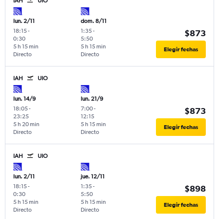
IAH
UIO
lun. 2/11
dom. 8/11
18:15
-
1:35
-
$873
0:30
5:50
5 h 15 min
5 h 15 min
Elegir fechas
Directo
Directo
IAH
UIO
lun. 14/9
lun. 21/9
18:05
-
7:00
-
$873
23:25
12:15
5 h 20 min
5 h 15 min
Elegir fechas
Directo
Directo
IAH
UIO
lun. 2/11
jue. 12/11
18:15
-
1:35
-
$898
0:30
5:50
5 h 15 min
5 h 15 min
Elegir fechas
Directo
Directo