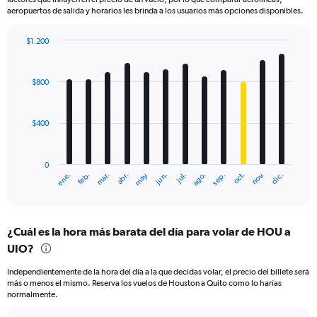
aeropuertos de salida y horarios les brinda a los usuarios más opciones disponibles.
$1.200
Bar
Chart
graphic.
chart
with
$800
12
bars.
$400
The
chart
has
0
1
mar.
jun.
sep.
dic.
ene.
abr.
jul.
oct.
feb.
may.
ago.
nov.
X
End
of
axis
interactive
displaying
chart
categories.
¿Cuál es la hora más barata del día para volar de HOU a
Range:
UIO?
12
categories.
Independientemente de la hora del día a la que decidas volar, el precio del billete será
The
más o menos el mismo. Reserva los vuelos de Houston a Quito como lo harías
chart
normalmente.
has
1