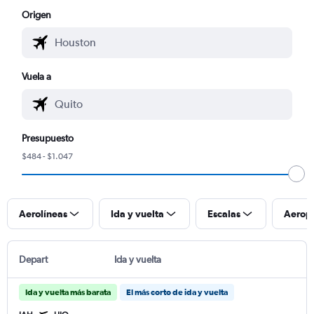
Origen
Vuela a
Presupuesto
$484 - $1.047
Aerolíneas
Ida y vuelta
Escalas
Aerop
Depart
Ida y vuelta
Ida y vuelta más barata
El más corto de ida y vuelta