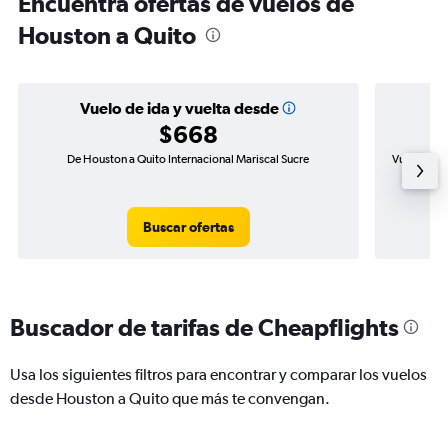
Encuentra ofertas de vuelos de
Houston a Quito
Vuelo de ida y vuelta desde
$668
De Houston a Quito Internacional Mariscal Sucre
Vuelo de i
Buscar ofertas
Buscador de tarifas de Cheapflights
Usa los siguientes filtros para encontrar y comparar los vuelos
desde Houston a Quito que más te convengan.