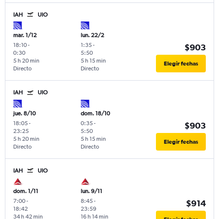
IAH
UIO
mar. 1/12
lun. 22/2
18:10
-
1:35
-
$903
0:30
5:50
5 h 20 min
5 h 15 min
Elegir fechas
Directo
Directo
IAH
UIO
jue. 8/10
dom. 18/10
18:05
-
0:35
-
$903
23:25
5:50
5 h 20 min
5 h 15 min
Elegir fechas
Directo
Directo
IAH
UIO
dom. 1/11
lun. 9/11
7:00
-
8:45
-
$914
18:42
23:59
34 h 42 min
16 h 14 min