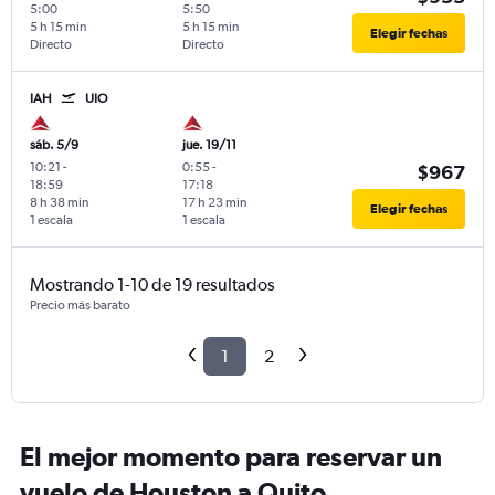
5:00
5:50
5 h 15 min
5 h 15 min
Elegir fechas
Directo
Directo
IAH
UIO
sáb. 5/9
jue. 19/11
10:21
-
0:55
-
$967
18:59
17:18
8 h 38 min
17 h 23 min
Elegir fechas
1 escala
1 escala
Mostrando 1-10 de 19 resultados
Precio más barato
1
2
El mejor momento para reservar un
vuelo de Houston a Quito