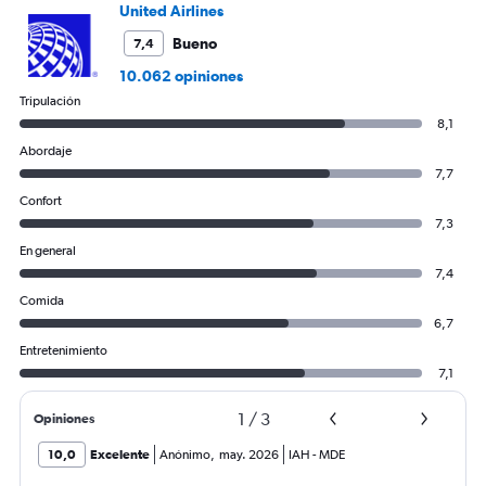
United Airlines
Bueno
7,4
10.062 opiniones
Tripulación
8,1
Abordaje
7,7
Confort
7,3
En general
7,4
Comida
6,7
Entretenimiento
7,1
1
/
3
Opiniones
10,0
Excelente
Anónimo
,
may. 2026
IAH
-
MDE