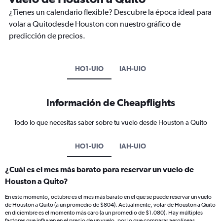
¿Tienes un calendario flexible? Descubre la época ideal para
volar a Quitodesde Houston con nuestro gráfico de
predicción de precios.
HO1-UIO
IAH-UIO
Información de Cheapflights
Todo lo que necesitas saber sobre tu vuelo desde Houston a Quito
HO1-UIO
IAH-UIO
¿Cuál es el mes más barato para reservar un vuelo de
Houston a Quito?
En este momento, octubre es el mes más barato en el que se puede reservar un vuelo
de Houston a Quito (a un promedio de $804). Actualmente, volar de Houston a Quito
en diciembre es el momento más caro (a un promedio de $1.080). Hay múltiples
factores que influyen en el precio de un vuelo, por lo que comparar aerolíneas,