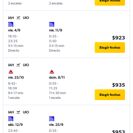
Elegir fechas
2 escalas
2 escalas
IAH
UIO
vie. 4/9
vie. 11/9
18:10
-
0:35
-
$923
23:25
5:50
5 h 15 min
5 h 15 min
Elegir fechas
Directo
Directo
IAH
UIO
vie. 23/10
dom. 8/11
9:42
-
0:55
-
$935
18:59
11:25
9 h 17 min
11 h 30 min
Elegir fechas
1 escala
1 escala
IAH
UIO
sáb. 12/9
vie. 25/9
23:45
-
0:35
-
$953