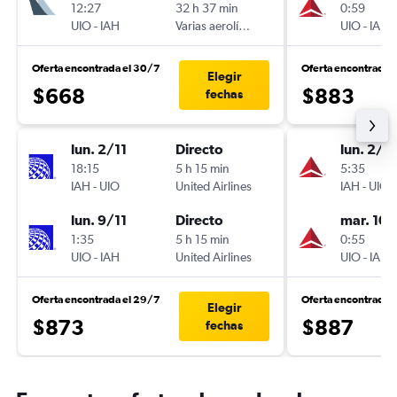
12:27
32 h 37 min
0:59
UIO
-
IAH
Varias aerolíneas
UIO
-
IAH
Oferta encontrada el 30/7
Oferta encontrada e
Elegir
$668
$883
fechas
lun. 2/11
Directo
lun. 2/11
18:15
5 h 15 min
5:35
IAH
-
UIO
United Airlines
IAH
-
UIO
lun. 9/11
Directo
mar. 10/
1:35
5 h 15 min
0:55
UIO
-
IAH
United Airlines
UIO
-
IAH
Oferta encontrada el 29/7
Oferta encontrada 
Elegir
$873
$887
fechas