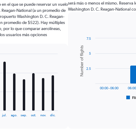
será más o menos el mismo. Reserva l
 en el que se puede reservar un vuelo
Washington D. C. Reagan-National co
. Reagan-National (a un promedio de
eropuerto Washington D. C. Reagan-
 un promedio de $522). Hay múltiples
lo, por lo que comparar aerolíneas,
a los usuarios más opciones
7.5
Bar
Chart
Number of flights
graphic.
chart
5
with
6
bars.
2.5
The
chart
has
00:00 - 06:00
06:00
1
Fl
X
End
of
axis
interactive
displaying
chart
jul.
ago.
sep.
oct.
nov.
dic.
categories.
Range:
6
categories.