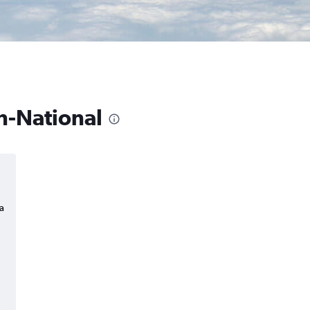
n-National
a