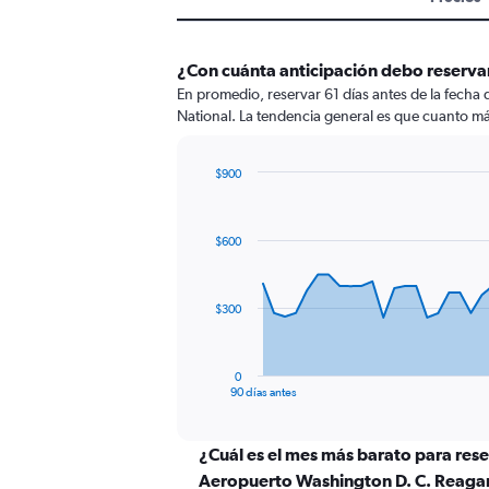
¿Con cuánta anticipación debo reserva
En promedio, reservar 61 días antes de la fecha
National. La tendencia general es que cuanto más
$900
Chart
Chart
graphic.
with
91
$600
data
points.
The
$300
chart
has
1
0
X
End
90 días antes
of
axis
interactive
displaying
chart
categories.
¿Cuál es el mes más barato para rese
Range:
Aeropuerto Washington D. C. Reaga