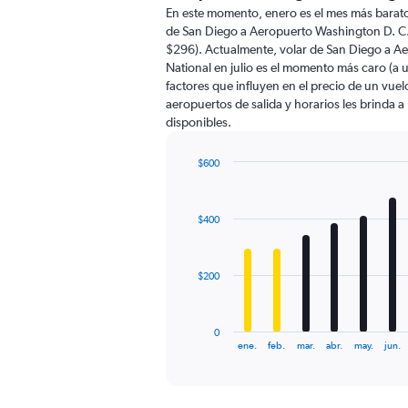
91
En este momento, enero es el mes más barato
categories.
de San Diego a Aeropuerto Washington D. C
The
$296). Actualmente, volar de San Diego a A
chart
National en julio es el momento más caro (a
has
factores que influyen en el precio de un vue
1
aeropuertos de salida y horarios les brinda 
Y
disponibles.
axis
displaying
values.
$600
Range:
Bar
Chart
0
graphic.
chart
with
to
$400
12
900.
bars.
The
$200
chart
has
1
0
X
End
ene.
feb.
mar.
abr.
may.
jun.
of
axis
interactive
displaying
chart
categories.