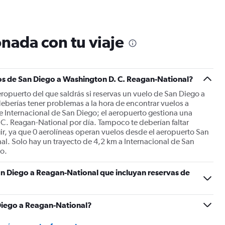
The
chart
has
1
nada con tu viaje
Y
axis
displaying
Number
os de San Diego a Washington D. C. Reagan-National?
of
flights.
eropuerto del que saldrás si reservas un vuelo de San Diego a
Range:
berías tener problemas a la hora de encontrar vuelos a
0
Internacional de San Diego; el aeropuerto gestiona una
to
 C. Reagan-National por día. Tampoco te deberían faltar
7.5.
gir, ya que 0 aerolíneas operan vuelos desde el aeropuerto San
l. Solo hay un trayecto de 4,2 km a Internacional de San
o.
an Diego a Reagan-National que incluyan reservas de
Diego a Reagan-National?