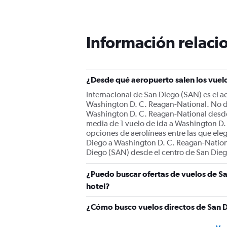
Range:
12
categories.
The
Información relacio
chart
has
1
Y
¿Desde qué aeropuerto salen los vuel
axis
displaying
Internacional de San Diego (SAN) es el a
values.
Washington D. C. Reagan-National. No de
Range:
Washington D. C. Reagan-National desde 
0
media de 1 vuelo de ida a Washington D.
to
opciones de aerolíneas entre las que ele
600.
Diego a Washington D. C. Reagan-Nationa
Diego (SAN) desde el centro de San Dieg
¿Puedo buscar ofertas de vuelos de S
hotel?
¿Cómo busco vuelos directos de San 