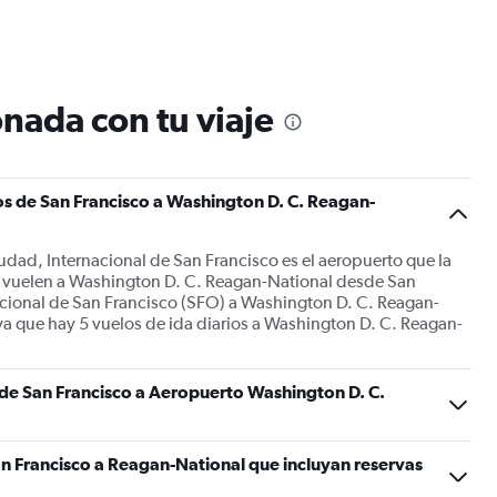
categories.
The
chart
has
1
nada con tu viaje
Y
axis
displaying
Number
s de San Francisco a Washington D. C. Reagan-
of
flights.
Range:
iudad, Internacional de San Francisco es el aeropuerto que la
0
do vuelen a Washington D. C. Reagan-National desde San
to
acional de San Francisco (SFO) a Washington D. C. Reagan-
36.
 ya que hay 5 vuelos de ida diarios a Washington D. C. Reagan-
s de San Francisco a Aeropuerto Washington D. C.
n Francisco a Reagan-National que incluyan reservas