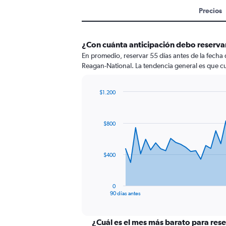
Precios
¿Con cuánta anticipación debo reserva
En promedio, reservar 55 días antes de la fecha
Reagan-National. La tendencia general es que cua
$1.200
Chart
Chart
graphic.
with
91
$800
data
points.
The
$400
chart
has
1
0
X
End
90 días antes
of
axis
interactive
displaying
chart
categories.
¿Cuál es el mes más barato para rese