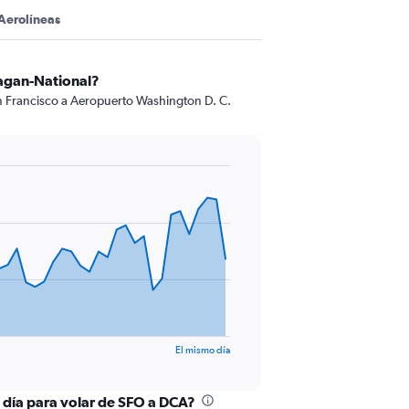
Aerolíneas
eagan-National?
an Francisco a Aeropuerto Washington D. C.
El mismo día
l día para volar de SFO a DCA?