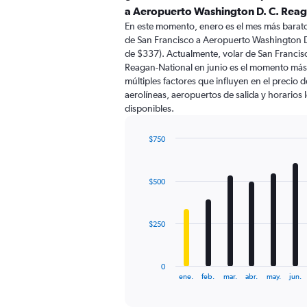
Range:
a Aeropuerto Washington D. C. Rea
91
En este momento, enero es el mes más barato
categories.
de San Francisco a Aeropuerto Washington D
The
de $337). Actualmente, volar de San Franci
chart
Reagan-National en junio es el momento más
has
múltiples factores que influyen en el precio 
1
aerolíneas, aeropuertos de salida y horarios 
Y
disponibles.
axis
displaying
values.
$750
Range:
Bar
Chart
0
graphic.
chart
with
to
$500
12
1200.
bars.
The
$250
chart
has
1
0
X
End
ene.
feb.
mar.
abr.
may.
jun.
of
axis
interactive
displaying
chart