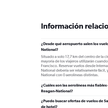
categories.
Range:
12
categories.
The
Información relacio
chart
has
1
Y
¿Desde qué aeropuerto salen los vuelo
axis
displaying
National?
values.
Situado a solo 17,7 km del centro de la c
Range:
mayoría de los viajeros utilizarán cuan
0
Francisco. Reservar vuelos desde Intern
to
National debería ser relativamente fácil,
750.
National con 0 aerolíneas distintas.
¿Cuáles son las aerolíneas más fiable
Reagan-National?
¿Puedo buscar ofertas de vuelos de Sa
de hotel?