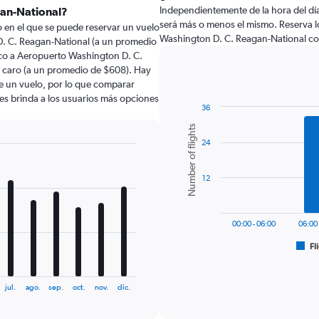
Independientemente de la hora del día a
gan-National?
será más o menos el mismo. Reserva l
 en el que se puede reservar un vuelo
Washington D. C. Reagan-National co
. C. Reagan-National (a un promedio
sco a Aeropuerto Washington D. C.
 caro (a un promedio de $608). Hay
de un vuelo, por lo que comparar
les brinda a los usuarios más opciones
36
Bar
Chart
Number of flights
graphic.
chart
24
with
6
bars.
12
The
chart
has
00:00 - 06:00
06:00 
1
Fl
X
End
of
axis
interactive
displaying
chart
jul.
ago.
sep.
oct.
nov.
dic.
categories.
Range:
6