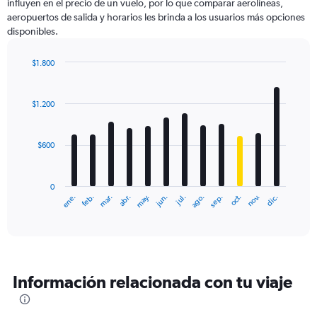
influyen en el precio de un vuelo, por lo que comparar aerolíneas,
aeropuertos de salida y horarios les brinda a los usuarios más opciones
disponibles.
$1.800
Bar
Chart
graphic.
chart
with
$1.200
12
bars.
$600
The
chart
has
0
1
ene.
feb.
mar.
abr.
may.
jun.
jul.
ago.
sep.
oct.
nov.
dic.
X
End
of
axis
interactive
displaying
chart
categories.
Range:
12
Información relacionada con tu viaje
categories.
The
chart