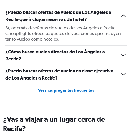
has
1
¿Puedo buscar ofertas de vuelos de Los Ángeles a
Y
Recife que incluyan reservas de hotel?
axis
displaying
Sí, además de ofertas de vuelos de Los Ángeles a Recife,
values.
Cheapflights ofrece paquetes de vacaciones que incluyen
Range:
tanto vuelos como hoteles.
0
to
¿Cómo busco vuelos directos de Los Ángeles a
1800.
Recife?
¿Puedo buscar ofertas de vuelos en clase ejecutiva
de Los Ángeles a Recife?
Ver más preguntas frecuentes
¿Vas a viajar a un lugar cerca de
Recife?