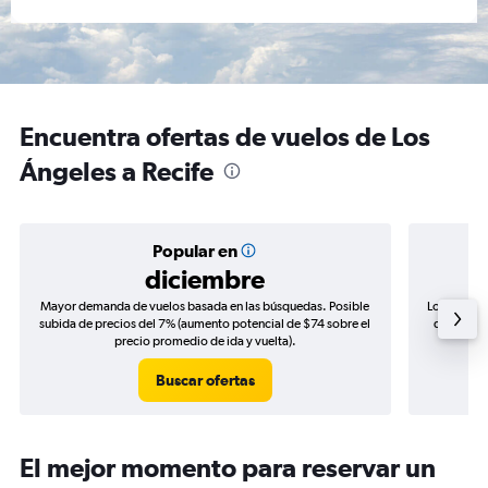
Encuentra ofertas de vuelos de Los
Ángeles a Recife
Popular en
diciembre
Mayor demanda de vuelos basada en las búsquedas. Posible
Los precio
subida de precios del 7% (aumento potencial de $74 sobre el
de precios
precio promedio de ida y vuelta).
Buscar ofertas
El mejor momento para reservar un