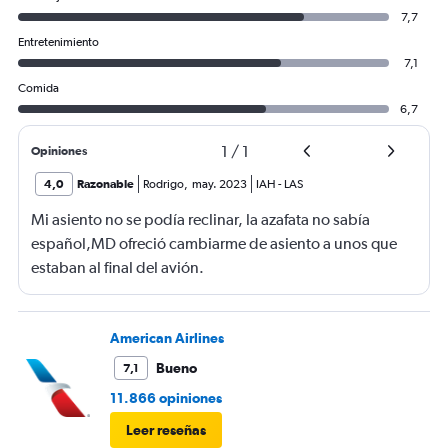
7,7
Entretenimiento
7,1
Comida
6,7
1
/
1
Opiniones
4,0
Razonable
Rodrigo
,
may. 2023
IAH
-
LAS
Mi asiento no se podía reclinar, la azafata no sabía
español,MD ofreció cambiarme de asiento a unos que
estaban al final del avión.
American Airlines
Bueno
7,1
11.866 opiniones
Leer reseñas