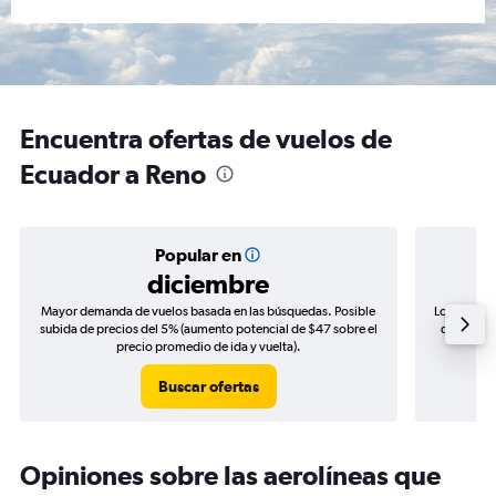
Encuentra ofertas de vuelos de
Ecuador a Reno
Popular en
diciembre
Mayor demanda de vuelos basada en las búsquedas. Posible
Los precio
subida de precios del 5% (aumento potencial de $47 sobre el
de precios
precio promedio de ida y vuelta).
Buscar ofertas
Opiniones sobre las aerolíneas que