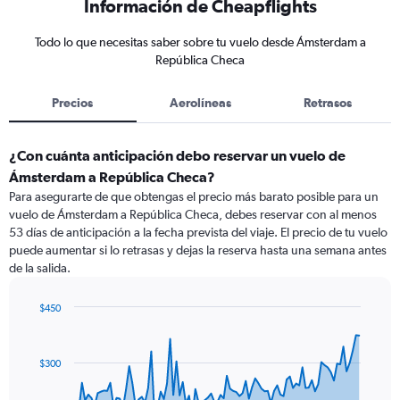
Información de Cheapflights
Todo lo que necesitas saber sobre tu vuelo desde Ámsterdam a
República Checa
Precios
Aerolíneas
Retrasos
¿Con cuánta anticipación debo reservar un vuelo de
Ámsterdam a República Checa?
Para asegurarte de que obtengas el precio más barato posible para un
vuelo de Ámsterdam a República Checa, debes reservar con al menos
53 días de anticipación a la fecha prevista del viaje. El precio de tu vuelo
puede aumentar si lo retrasas y dejas la reserva hasta una semana antes
de la salida.
$450
Chart
Chart
graphic.
with
91
$300
data
points.