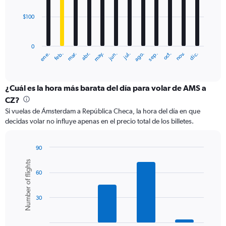
$100
The
chart
has
0
1
ene.
feb.
mar.
abr.
may.
jun.
jul.
ago.
sep.
oct.
nov.
dic.
X
End
of
axis
interactive
displaying
chart
categories.
¿Cuál es la hora más barata del día para volar de AMS a
Range:
CZ?
12
Si vuelas de Ámsterdam a República Checa, la hora del día en que
categories.
decidas volar no influye apenas en el precio total de los billetes.
The
chart
has
90
1
Bar
Chart
Number of flights
Y
graphic.
chart
axis
60
with
6
displaying
bars.
values.
30
Range:
The
0
chart
to