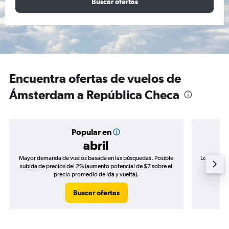
Buscar ofertas
Encuentra ofertas de vuelos de
Ámsterdam a República Checa
Popular en
abril
Mayor demanda de vuelos basada en las búsquedas. Posible
Los precio
subida de precios del 2% (aumento potencial de $7 sobre el
de precio
precio promedio de ida y vuelta).
Buscar ofertas