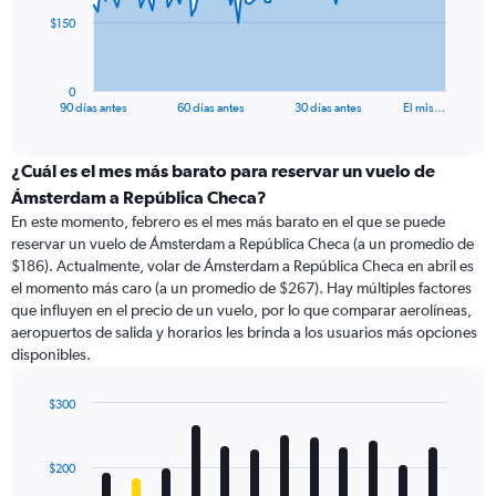
The
$150
chart
has
1
0
X
End
90 días antes
60 días antes
30 días antes
El mis…
of
axis
interactive
displaying
chart
categories.
¿Cuál es el mes más barato para reservar un vuelo de
Range:
Ámsterdam a República Checa?
91
En este momento, febrero es el mes más barato en el que se puede
categories.
reservar un vuelo de Ámsterdam a República Checa (a un promedio de
The
$186). Actualmente, volar de Ámsterdam a República Checa en abril es
chart
el momento más caro (a un promedio de $267). Hay múltiples factores
has
que influyen en el precio de un vuelo, por lo que comparar aerolíneas,
1
aeropuertos de salida y horarios les brinda a los usuarios más opciones
Y
disponibles.
axis
displaying
values.
$300
Range:
Bar
Chart
0
graphic.
chart
with
to
$200
12
450.
bars.