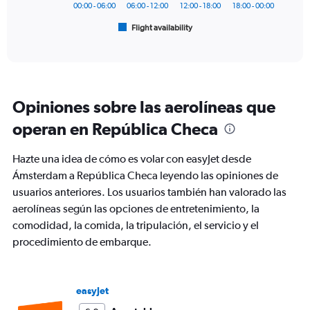
has
300.
00:00 - 06:00
06:00 - 12:00
12:00 - 18:00
18:00 - 00:00
1
Flight availability
X
End
of
axis
interactive
displaying
chart
categories.
Range:
6
Opiniones sobre las aerolíneas que
categories.
The
operan en República Checa
chart
has
Hazte una idea de cómo es volar con easyJet desde
1
Y
Ámsterdam a República Checa leyendo las opiniones de
axis
usuarios anteriores. Los usuarios también han valorado las
displaying
aerolíneas según las opciones de entretenimiento, la
Number
comodidad, la comida, la tripulación, el servicio y el
of
flights.
procedimiento de embarque.
Range:
0
to
easyJet
90.