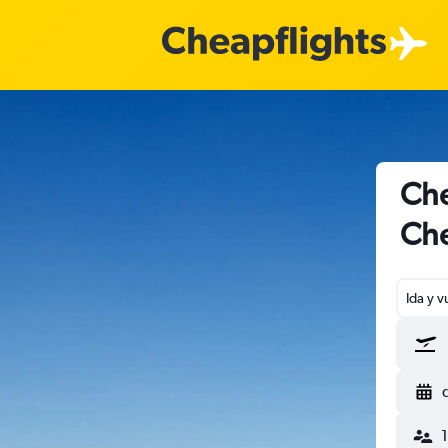
Che
Ch
Ida y v