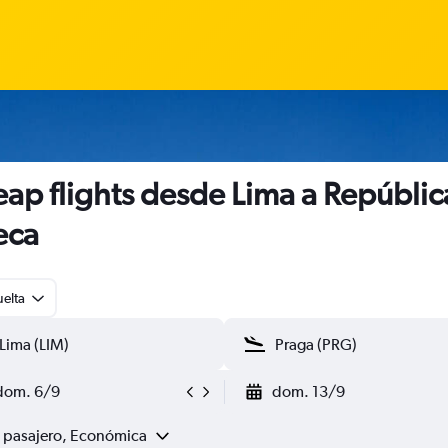
ap flights desde Lima a Repúblic
eca
uelta
dom. 6/9
dom. 13/9
1 pasajero, Económica