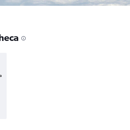
Checa
a