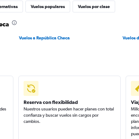
ernativas
Vuelos populares
Vuelos por clase
heca
Vuelos a República Checa
Vuelos 
Reserva con flexibilidad
Via
edes
Nuestros usuarios pueden hacer planes con total
Mill
confianza y buscar vuelos sin cargos por
enco
cambios.
plan
info
pued