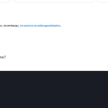
os, sin embargo,
los precios no están garantizados
.
tos?