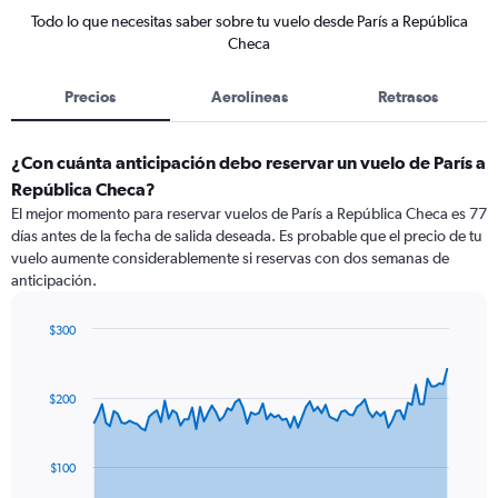
Todo lo que necesitas saber sobre tu vuelo desde París a República
Checa
Precios
Aerolíneas
Retrasos
¿Con cuánta anticipación debo reservar un vuelo de París a
República Checa?
El mejor momento para reservar vuelos de París a República Checa es 77
días antes de la fecha de salida deseada. Es probable que el precio de tu
vuelo aumente considerablemente si reservas con dos semanas de
anticipación.
$300
Chart
Chart
graphic.
with
91
$200
data
points.
The
$100
chart