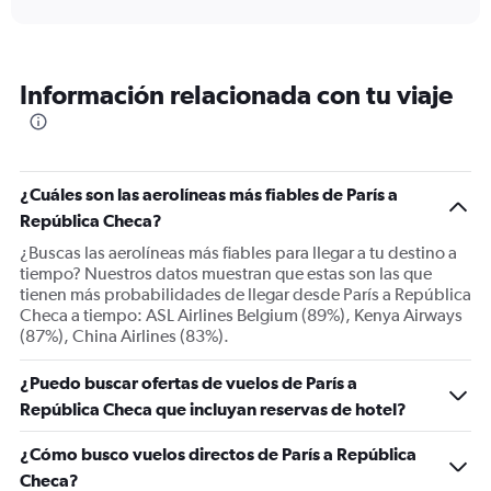
displaying
chart
categories.
Range:
6
Información relacionada con tu viaje
categories.
The
chart
has
1
¿Cuáles son las aerolíneas más fiables de París a
Y
República Checa?
axis
displaying
¿Buscas las aerolíneas más fiables para llegar a tu destino a
Number
tiempo? Nuestros datos muestran que estas son las que
of
tienen más probabilidades de llegar desde París a República
flights.
Checa a tiempo: ASL Airlines Belgium (89%), Kenya Airways
Range:
(87%), China Airlines (83%).
0
to
¿Puedo buscar ofertas de vuelos de París a
60.
República Checa que incluyan reservas de hotel?
¿Cómo busco vuelos directos de París a República
Checa?