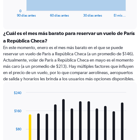
has
1
0
X
End
90 días antes
60 días antes
30 días antes
El mis…
of
axis
interactive
displaying
chart
categories.
¿Cuál es el mes más barato para reservar un vuelo de París
Range:
a República Checa?
91
En este momento, enero es el mes más barato en el que se puede
categories.
reservar un vuelo de París a República Checa (a un promedio de $146).
The
Actualmente, volar de París a República Checa en mayo es el momento
chart
más caro (a un promedio de $213). Hay múltiples factores que influyen
has
en el precio de un vuelo, por lo que comparar aerolíneas, aeropuertos
1
de salida y horarios les brinda a los usuarios más opciones disponibles.
Y
axis
displaying
$240
values.
Bar
Chart
Range:
graphic.
chart
with
0
$160
12
to
bars.
300.
$80
The
chart