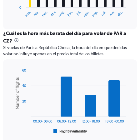
has
0
1
ene.
feb.
mar.
abr.
may.
jun.
jul.
ago.
sep.
oct.
nov.
dic.
X
End
of
axis
interactive
displaying
chart
categories.
¿Cuál es la hora más barata del día para volar de PAR a
Range:
CZ?
12
Si vuelas de París a República Checa, la hora del día en que decidas
categories.
volar no influye apenas en el precio total de los billetes.
The
chart
has
60
1
Bar
Chart
Number of flights
Y
graphic.
chart
axis
40
with
6
displaying
bars.
values.
20
Range:
The
0
chart
to
has
240.
00:00 - 06:00
06:00 - 12:00
12:00 - 18:00
18:00 - 00:00
1
Flight availability
X
End
of
axis
interactive