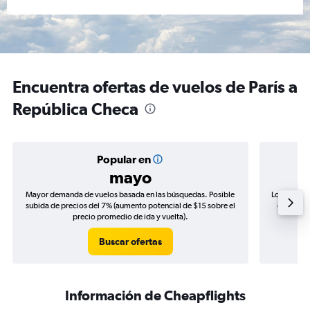
Encuentra ofertas de vuelos de París a
República Checa
Popular en
mayo
Mayor demanda de vuelos basada en las búsquedas. Posible
Los precio
subida de precios del 7% (aumento potencial de $15 sobre el
de precio
precio promedio de ida y vuelta).
Buscar ofertas
Información de Cheapflights