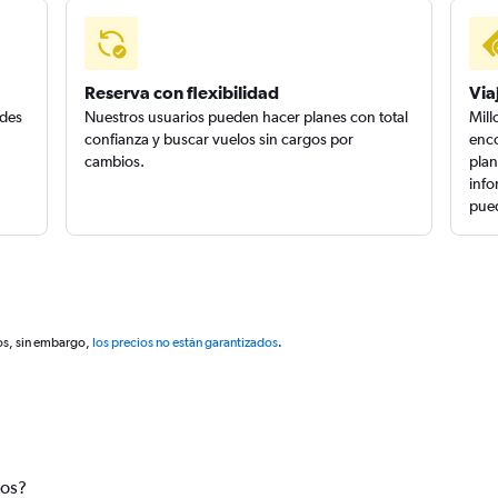
Reserva con flexibilidad
Via
edes
Nuestros usuarios pueden hacer planes con total
Mill
confianza y buscar vuelos sin cargos por
enco
cambios.
plan
info
pued
os, sin embargo,
los precios no están garantizados
.
tos?