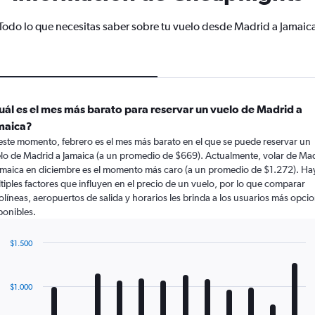
Todo lo que necesitas saber sobre tu vuelo desde Madrid a Jamaic
uál es el mes más barato para reservar un vuelo de Madrid a
maica?
este momento, febrero es el mes más barato en el que se puede reservar un
lo de Madrid a Jamaica (a un promedio de $669). Actualmente, volar de Ma
amaica en diciembre es el momento más caro (a un promedio de $1.272). Ha
tiples factores que influyen en el precio de un vuelo, por lo que comparar
olíneas, aeropuertos de salida y horarios les brinda a los usuarios más opci
ponibles.
$1.500
Bar
Chart
graphic.
chart
with
$1.000
12
bars.