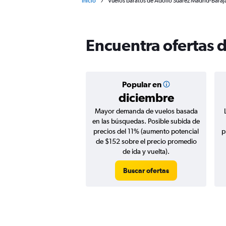
Inicio
Vuelos baratos de Adolfo Suárez Madrid-Baraj
Encuentra ofertas 
Popular en
diciembre
Mayor demanda de vuelos basada
en las búsquedas. Posible subida de
precios del 11% (aumento potencial
p
de $152 sobre el precio promedio
de ida y vuelta).
Buscar ofertas