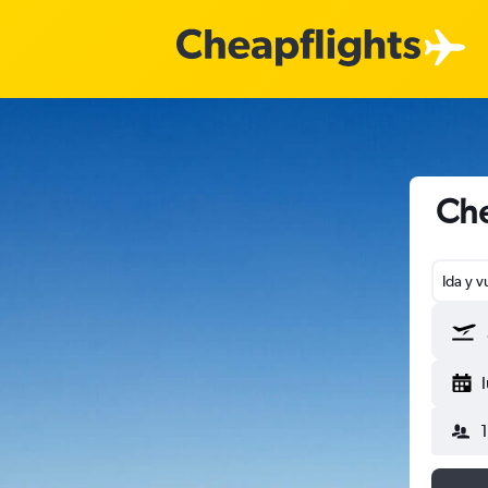
Che
Ida y v