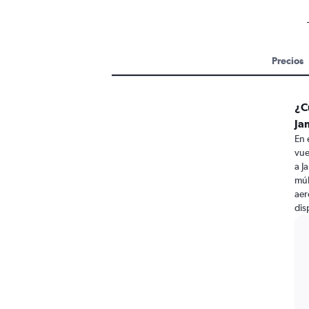
Precios
¿C
Ja
En 
vue
a J
múl
aer
dis