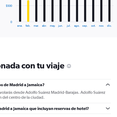
The
$500
chart
has
1
0
X
End
ene.
feb.
mar.
abr.
may.
jun.
jul.
ago.
sep.
oct.
nov.
dic.
of
axis
interactive
displaying
chart
categories.
Range:
12
categories.
The
nada con tu viaje
chart
has
1
Y
os de Madrid a Jamaica?
axis
displaying
 volarás desde Adolfo Suárez Madrid-Barajas. Adolfo Suárez
values.
 del centro de la ciudad.
Range:
0
drid a Jamaica que incluyan reservas de hotel?
to
1500.