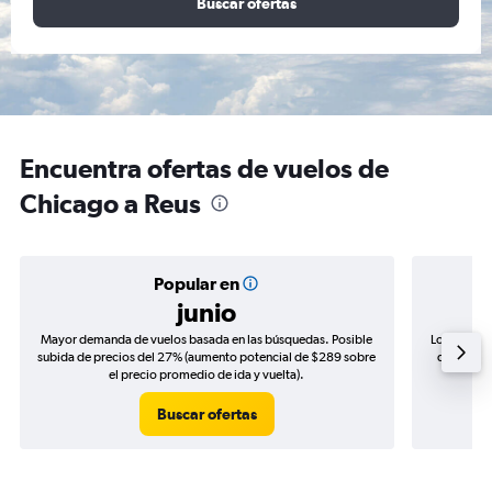
Buscar ofertas
Encuentra ofertas de vuelos de
Chicago a Reus
Popular en
junio
Mayor demanda de vuelos basada en las búsquedas. Posible
Los precio
subida de precios del 27% (aumento potencial de $289 sobre
de precios
el precio promedio de ida y vuelta).
Buscar ofertas