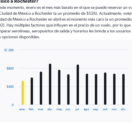
xico a Rochester?
este momento, enero es el mes más barato en el que se puede reservar un v
Ciudad de México a Rochester (a un promedio de $526). Actualmente, volar
dad de México a Rochester en abril es el momento más caro (a un promedio
2). Hay múltiples factores que influyen en el precio de un vuelo, por lo que
parar aerolíneas, aeropuertos de salida y horarios les brinda a los usuarios
 opciones disponibles.
$1.200
Bar
Chart
graphic.
chart
with
$800
12
bars.
The
$400
chart
has
1
0
X
End
ene.
feb.
mar.
abr.
may.
jun.
jul.
ago.
sep.
oct.
nov.
dic.
of
axis
interactive
displaying
chart
categories.
Range: