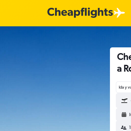
Che
a R
Ida y v