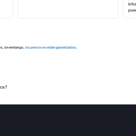
info
pued
os, sin embargo,
los precios no están garantizados
.
tos?