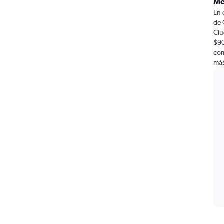
Mé
En 
de 
Ciu
$90
com
más