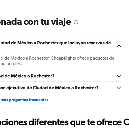
12
categories.
The
nada con tu viaje
chart
has
1
Y
iudad de México a Rochester que incluyan reservas de
axis
displaying
values.
ad de México a Rochester, Cheapflights ofrece paquetes de
Range:
mo hoteles.
0
to
1200.
ad de México a Rochester?
ase ejecutiva de Ciudad de México a Rochester?
 más preguntas frecuentes
ciones diferentes que te ofrece 